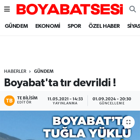
Sinop Nöbetçi Eczaneler
GÜNDEM
EKONOMİ
SPOR
ÖZEL HABER
SİYA
Sinop Hava Durumu
Sinop Namaz Vakitleri
Sinop Trafik Yoğunluk Haritası
HABERLER
GÜNDEM
Boyabat'ta tır devrildi !
Süper Lig Puan Durumu ve Fikstür
TE BILISIM
11.05.2021 - 14:33
01.09.2024 - 20:30
Tüm Manşetler
EDITÖR
YAYINLANMA
GÜNCELLEME
Son Dakika Haberleri
Haber Arşivi