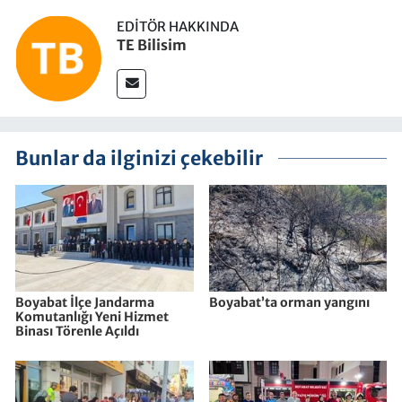
EDITÖR HAKKINDA
TE Bilisim
Bunlar da ilginizi çekebilir
Boyabat İlçe Jandarma
Boyabat’ta orman yangını
Komutanlığı Yeni Hizmet
Binası Törenle Açıldı