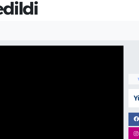
dildi
Y