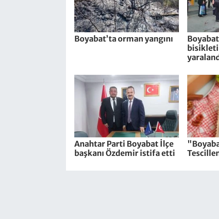
Boyabat’ta orman yangını
Boyabat’
bisiklet
yaraland
Anahtar Parti Boyabat İlçe
"Boyaba
başkanı Özdemir istifa etti
Tescille