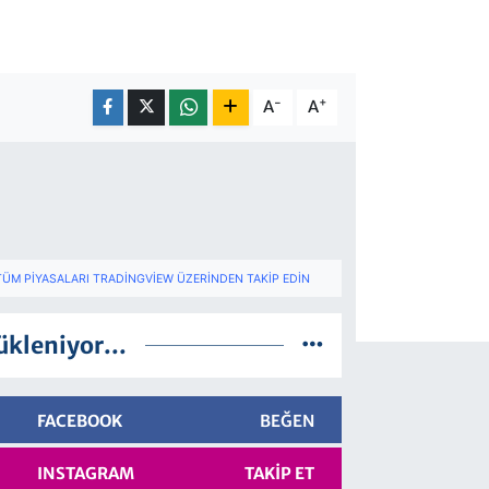
-
+
A
A
TÜM PIYASALARI TRADINGVIEW ÜZERINDEN TAKIP EDIN
ükleniyor...
FACEBOOK
BEĞEN
INSTAGRAM
TAKIP ET