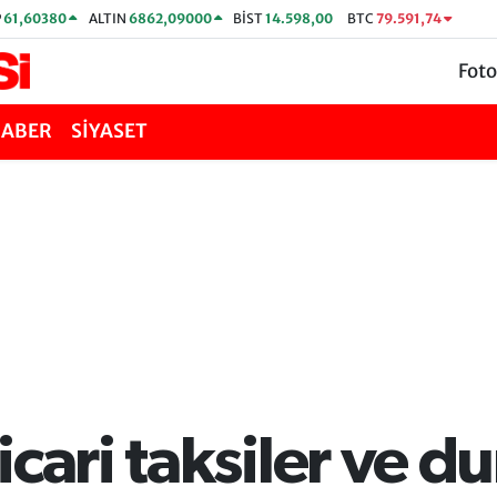
P
61,60380
ALTIN
6862,09000
BİST
14.598,00
BTC
79.591,74
Foto
HABER
SİYASET
cari taksiler ve du