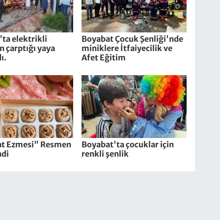
ta elektrikli
Boyabat Çocuk Şenliği'nde
in çarptığı yaya
miniklere İtfaiyecilik ve
ı.
Afet Eğitim
t Ezmesi" Resmen
Boyabat'ta çocuklar için
ndi
renkli şenlik