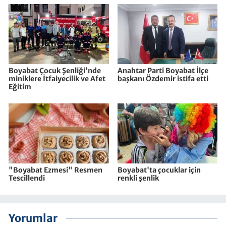
Boyabat Çocuk Şenliği'nde
Anahtar Parti Boyabat İlçe
miniklere İtfaiyecilik ve Afet
başkanı Özdemir istifa etti
Eğitim
"Boyabat Ezmesi" Resmen
Boyabat'ta çocuklar için
Tescillendi
renkli şenlik
Yorumlar