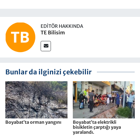
EDITÖR HAKKINDA
TE Bilisim
Bunlar da ilginizi çekebilir
Boyabat’ta orman yangını
Boyabat’ta elektrikli
bisikletin çarptığı yaya
yaralandı.