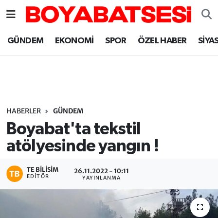
Sinop Nöbetçi Eczaneler
GÜNDEM
EKONOMİ
SPOR
ÖZEL HABER
SİYA
Sinop Hava Durumu
Sinop Namaz Vakitleri
Sinop Trafik Yoğunluk Haritası
HABERLER
GÜNDEM
Boyabat'ta tekstil
Süper Lig Puan Durumu ve Fikstür
atölyesinde yangın !
Tüm Manşetler
TE BILISIM
26.11.2022 - 10:11
EDITÖR
YAYINLANMA
Son Dakika Haberleri
Haber Arşivi