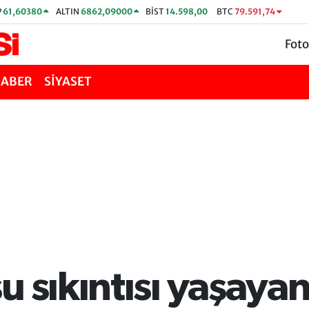
P
61,60380
ALTIN
6862,09000
BİST
14.598,00
BTC
79.591,74
Foto
HABER
SİYASET
u sıkıntısı yaşaya