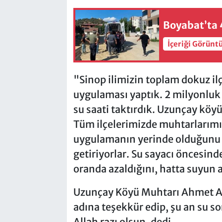
Boyabat’ta 4
İçeriği Görünt
"Sinop ilimizin toplam dokuz il
uygulaması yaptık. 2 milyonluk
su saati taktırdık. Uzunçay köy
Tüm ilçelerimizde muhtarlarımı
uygulamanın yerinde olduğunu b
getiriyorlar. Su sayacı öncesind
oranda azaldığını, hatta suyun a
Uzunçay Köyü Muhtarı Ahmet A
adına teşekkür edip, şu an su 
Allah razı olsun, dedi.