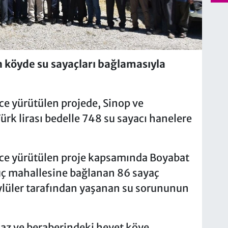
n köyde su sayaçları bağlamasıyla
'nce yürütülen projede, Sinop ve
ürk lirası bedelle 748 su sayacı hanelere
i'nce yürütülen proje kapsamında Boyabat
üç mahallesine bağlanan 86 sayaç
ylüler tarafından yaşanan su sorununun
z ve beraberindeki heyet köye