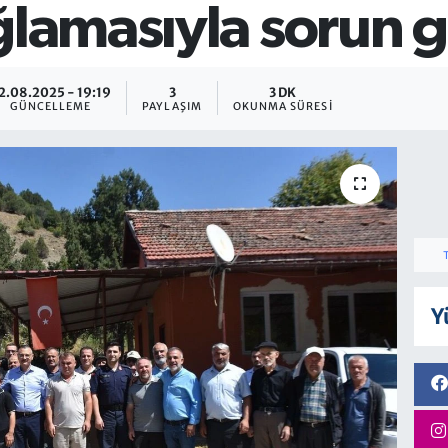
ğlamasıyla sorun gi
2.08.2025 - 19:19
3
3 DK
GÜNCELLEME
PAYLAŞIM
OKUNMA SÜRESI
Y