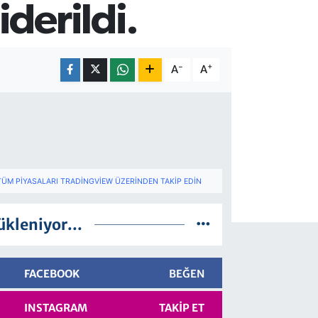
derildi.
-
+
A
A
TÜM PIYASALARI TRADINGVIEW ÜZERINDEN TAKIP EDIN
ükleniyor...
FACEBOOK
BEĞEN
INSTAGRAM
TAKIP ET