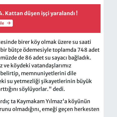
. Kattan düşen işçi yaralandı !
üle
çesinde birer köy olmak üzere su saati
 bir bütçe ödemesiyle toplamda 748 adet
ümüzde de 86 adet su sayacı bağladık.
z ve köydeki vatandaşlarımız
elirtip, memnuniyetlerini dile
eki su yetmezliği şikayetlerinin büyük
rttığını söylüyorlar." dedi.
rdıç ta Kaymakam Yılmaz'a köyünün
sorunu olmadığını, emeği geçen herkesten