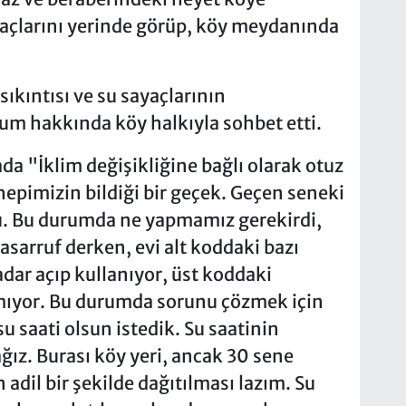
ayaçlarını yerinde görüp, köy meydanında
ıkıntısı ve su sayaçlarının
m hakkında köy halkıyla sohbet etti.
a "İklim değişikliğine bağlı olarak otuz
hepimizin bildiği bir geçek. Geçen seneki
u. Bu durumda ne yapmamız gerekirdi,
asarruf derken, evi alt koddaki bazı
ar açıp kullanıyor, üst koddaki
mıyor. Bu durumda sorunu çözmek için
 saati olsun istedik. Su saatinin
ğız. Burası köy yeri, ancak 30 sene
adil bir şekilde dağıtılması lazım. Su