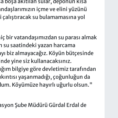
sa boşa akıtılan sular, deponun kısa
ndaşlarımızın içme ve elini yüzünü
 çalıştıracak su bulamamasına yol
 hiç bir vatandaşımızdan su parası almak
zin su saatindeki yazan harcama
ayı biz almayacağız. Köyün bütçesinde
nde yine siz kullanacaksınız.
ğım bilgiye göre devletimiz tarafından
 sıkıntısı yaşanmadığı, çoğunluğun da
um. Köyümüze hayırlı uğurlu olsun."
izasyon Şube Müdürü Gürdal Erdal de