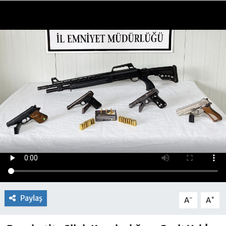
Paylaş
-
+
A
A