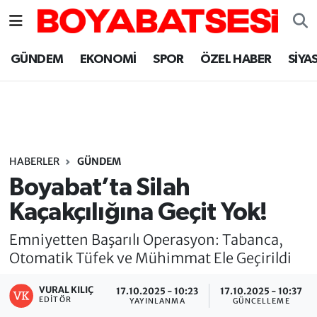
Sinop Nöbetçi Eczaneler
GÜNDEM
EKONOMİ
SPOR
ÖZEL HABER
SİYA
Sinop Hava Durumu
Sinop Namaz Vakitleri
Sinop Trafik Yoğunluk Haritası
HABERLER
GÜNDEM
Boyabat’ta Silah
Süper Lig Puan Durumu ve Fikstür
Kaçakçılığına Geçit Yok!
Tüm Manşetler
Emniyetten Başarılı Operasyon: Tabanca,
Otomatik Tüfek ve Mühimmat Ele Geçirildi
Son Dakika Haberleri
VURAL KILIÇ
17.10.2025 - 10:23
17.10.2025 - 10:37
EDITÖR
YAYINLANMA
GÜNCELLEME
Haber Arşivi