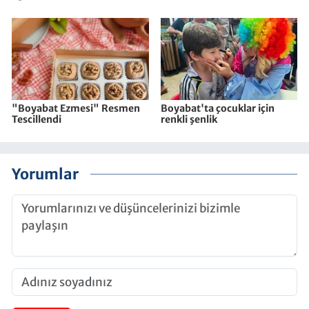
"Boyabat Ezmesi" Resmen
Boyabat'ta çocuklar için
Tescillendi
renkli şenlik
Yorumlar