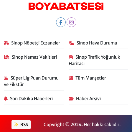
Sinop Nöbetçi Eczaneler
Sinop Hava Durumu
Sinop Namaz Vakitleri
Sinop Trafik Yoğunluk
Haritası
Süper Lig Puan Durumu
Tüm Manşetler
ve Fikstür
Son Dakika Haberleri
Haber Arşivi
RSS
Copyright © 2024. Her hakkı saklıdır.