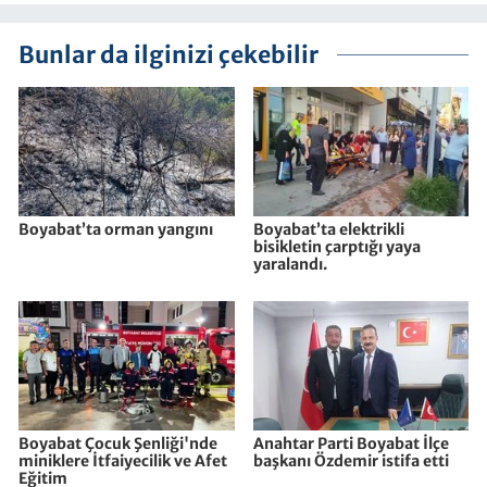
Bunlar da ilginizi çekebilir
Boyabat’ta orman yangını
Boyabat’ta elektrikli
bisikletin çarptığı yaya
yaralandı.
Boyabat Çocuk Şenliği'nde
Anahtar Parti Boyabat İlçe
miniklere İtfaiyecilik ve Afet
başkanı Özdemir istifa etti
Eğitim