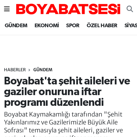
Sinop Nöbetçi Eczaneler
GÜNDEM
EKONOMİ
SPOR
ÖZEL HABER
SİYA
Sinop Hava Durumu
Sinop Namaz Vakitleri
Sinop Trafik Yoğunluk Haritası
HABERLER
GÜNDEM
Boyabat'ta şehit aileleri ve
Süper Lig Puan Durumu ve Fikstür
gaziler onuruna iftar
programı düzenlendi
Tüm Manşetler
Boyabat Kaymakamlığı tarafından "Şehit
Son Dakika Haberleri
Yakınlarımız ve Gazilerimizle Büyük Aile
Sofrası" temasıyla şehit aileleri, gaziler ve
Haber Arşivi