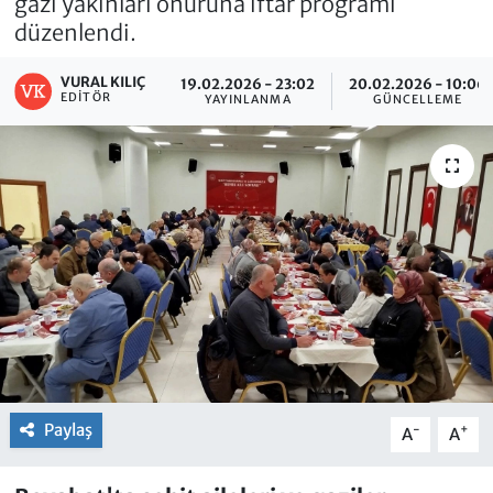
gazi yakınları onuruna iftar programı
düzenlendi.
VURAL KILIÇ
19.02.2026 - 23:02
20.02.2026 - 10:06
EDITÖR
YAYINLANMA
GÜNCELLEME
Paylaş
-
+
A
A