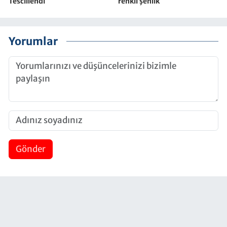
Tescillendi
renkli şenlik
Yorumlar
Gönder