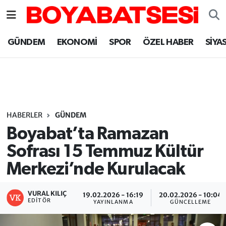
Sinop Nöbetçi Eczaneler
GÜNDEM
EKONOMİ
SPOR
ÖZEL HABER
SİYA
Sinop Hava Durumu
Sinop Namaz Vakitleri
Sinop Trafik Yoğunluk Haritası
HABERLER
GÜNDEM
Boyabat’ta Ramazan
Süper Lig Puan Durumu ve Fikstür
Sofrası 15 Temmuz Kültür
Merkezi’nde Kurulacak
Tüm Manşetler
Son Dakika Haberleri
VURAL KILIÇ
19.02.2026 - 16:19
20.02.2026 - 10:04
EDITÖR
YAYINLANMA
GÜNCELLEME
Haber Arşivi