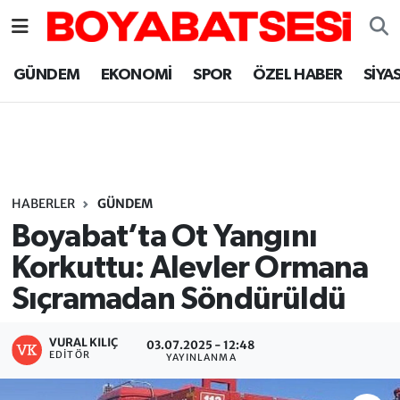
Sinop Nöbetçi Eczaneler
GÜNDEM
EKONOMİ
SPOR
ÖZEL HABER
SİYA
Sinop Hava Durumu
Sinop Namaz Vakitleri
Sinop Trafik Yoğunluk Haritası
HABERLER
GÜNDEM
Boyabat’ta Ot Yangını
Süper Lig Puan Durumu ve Fikstür
Korkuttu: Alevler Ormana
Sıçramadan Söndürüldü
Tüm Manşetler
Son Dakika Haberleri
VURAL KILIÇ
03.07.2025 - 12:48
EDITÖR
YAYINLANMA
Haber Arşivi