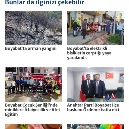
Bunlar da ilginizi çekebilir
Boyabat’ta orman yangını
Boyabat’ta elektrikli
bisikletin çarptığı yaya
yaralandı.
Boyabat Çocuk Şenliği'nde
Anahtar Parti Boyabat İlçe
miniklere İtfaiyecilik ve Afet
başkanı Özdemir istifa etti
Eğitim