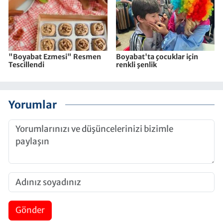
"Boyabat Ezmesi" Resmen
Boyabat'ta çocuklar için
Tescillendi
renkli şenlik
Yorumlar
Gönder