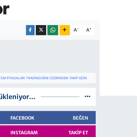
or
-
+
A
A
TÜM PIYASALARI TRADINGVIEW ÜZERINDEN TAKIP EDIN
ükleniyor...
FACEBOOK
BEĞEN
INSTAGRAM
TAKIP ET