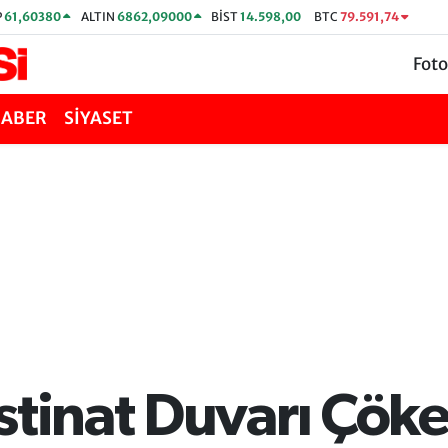
P
61,60380
ALTIN
6862,09000
BİST
14.598,00
BTC
79.591,74
Foto
HABER
SİYASET
stinat Duvarı Çök