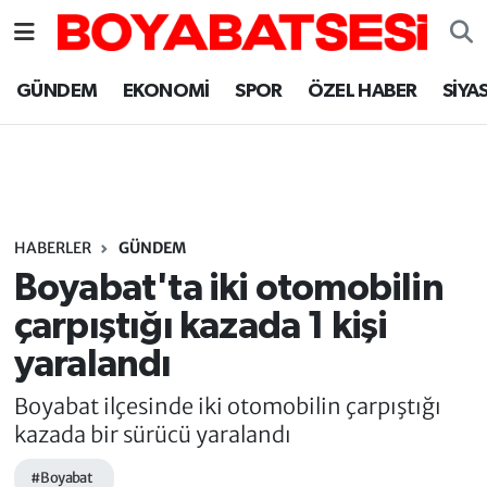
Sinop Nöbetçi Eczaneler
GÜNDEM
EKONOMİ
SPOR
ÖZEL HABER
SİYA
Sinop Hava Durumu
Sinop Namaz Vakitleri
Sinop Trafik Yoğunluk Haritası
HABERLER
GÜNDEM
Boyabat'ta iki otomobilin
Süper Lig Puan Durumu ve Fikstür
çarpıştığı kazada 1 kişi
yaralandı
Tüm Manşetler
Boyabat ilçesinde iki otomobilin çarpıştığı
Son Dakika Haberleri
kazada bir sürücü yaralandı
Haber Arşivi
#Boyabat