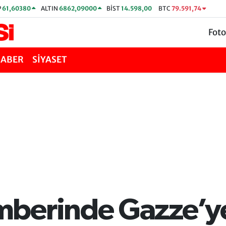
P
61,60380
ALTIN
6862,09000
BİST
14.598,00
BTC
79.591,74
Foto
HABER
SİYASET
berinde Gazze’y