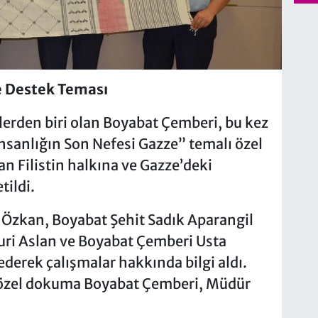
 Destek Teması
nlerden biri olan Boyabat Çemberi, bu kez
nsanlığın Son Nefesi Gazze” temalı özel
n Filistin halkına ve Gazze’deki
tildi.
 Özkan, Boyabat Şehit Sadık Aparangil
ri Aslan ve Boyabat Çemberi Usta
 ederek çalışmalar hakkında bilgi aldı.
ı özel dokuma Boyabat Çemberi, Müdür