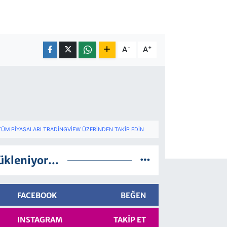
-
+
A
A
TÜM PIYASALARI TRADINGVIEW ÜZERINDEN TAKIP EDIN
ükleniyor...
FACEBOOK
BEĞEN
INSTAGRAM
TAKIP ET