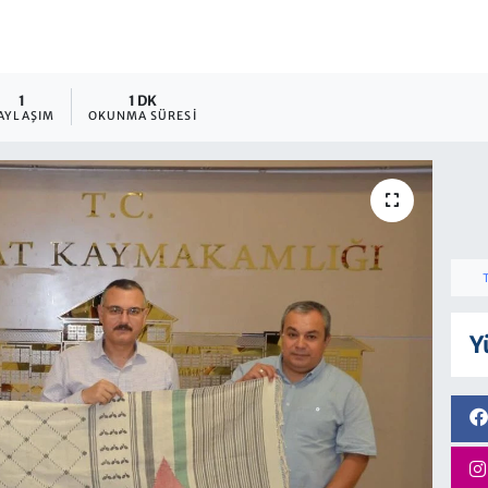
1
1 DK
AYLAŞIM
OKUNMA SÜRESI
Y