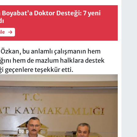
 Boyabat’a Doktor Desteği: 7 yeni
dı
üle
 Özkan, bu anlamlı çalışmanın hem
tığını hem de mazlum halklara destek
i geçenlere teşekkür etti.