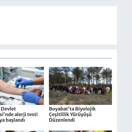
 Devlet
Boyabat’ta Biyolojik
i’nde alerji testi
Çeşitlilik Yürüyüşü
ya başlandı
Düzenlendi