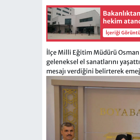
Bakanlıktan
hekim atan
İçeriği Görünt
İlçe Milli Eğitim Müdürü Osman
geleneksel el sanatlarını yaşat
mesajı verdiğini belirterek emeğ