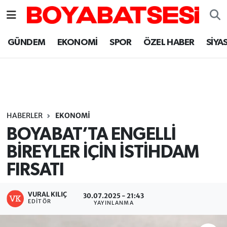
Sinop Nöbetçi Eczaneler
GÜNDEM
EKONOMİ
SPOR
ÖZEL HABER
SİYA
Sinop Hava Durumu
Sinop Namaz Vakitleri
Sinop Trafik Yoğunluk Haritası
HABERLER
EKONOMİ
BOYABAT’TA ENGELLİ
Süper Lig Puan Durumu ve Fikstür
BİREYLER İÇİN İSTİHDAM
FIRSATI
Tüm Manşetler
Son Dakika Haberleri
VURAL KILIÇ
30.07.2025 - 21:43
EDITÖR
YAYINLANMA
Haber Arşivi