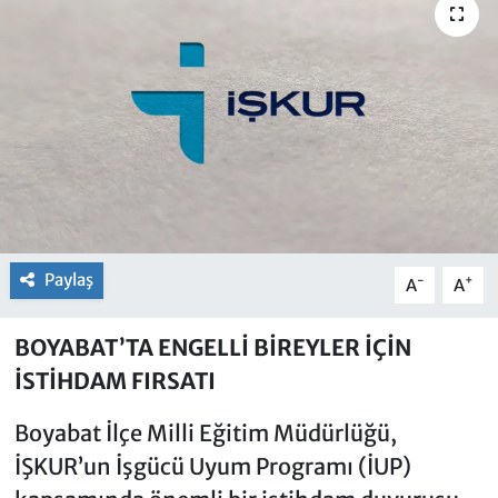
Paylaş
-
+
A
A
BOYABAT’TA ENGELLİ BİREYLER İÇİN
İSTİHDAM FIRSATI
Boyabat İlçe Milli Eğitim Müdürlüğü,
İŞKUR’un İşgücü Uyum Programı (İUP)