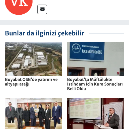
Bunlar da ilginizi çekebilir
Boyabat OSB’de yatırım ve
Boyabat’ta Müftülükte
altyapı atağı
İstihdam İçin Kura Sonuçları
Belli Oldu