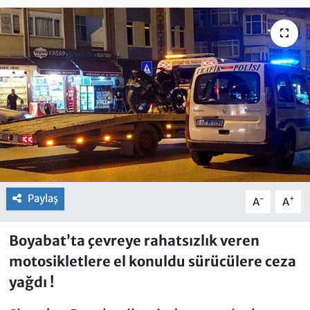
Paylaş
-
+
A
A
Boyabat’ta çevreye rahatsızlık veren
motosikletlere el konuldu sürücülere ceza
yağdı !