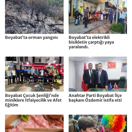
Boyabat’ta orman yangını
Boyabat’ta elektrikli
bisikletin çarptığı yaya
yaralandı.
Boyabat Çocuk Şenliği'nde
Anahtar Parti Boyabat İlçe
miniklere İtfaiyecilik ve Afet
başkanı Özdemir istifa etti
Eğitim