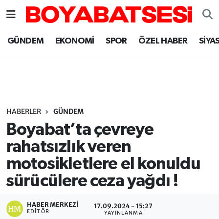
Sinop Nöbetçi Eczaneler
GÜNDEM
EKONOMİ
SPOR
ÖZEL HABER
SİYA
Sinop Hava Durumu
Sinop Namaz Vakitleri
Sinop Trafik Yoğunluk Haritası
HABERLER
GÜNDEM
Boyabat’ta çevreye
Süper Lig Puan Durumu ve Fikstür
rahatsızlık veren
motosikletlere el konuldu
Tüm Manşetler
sürücülere ceza yağdı !
Son Dakika Haberleri
HABER MERKEZI
17.09.2024 - 15:27
Haber Arşivi
EDITÖR
YAYINLANMA