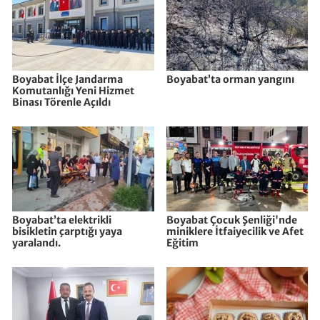
Boyabat İlçe Jandarma
Boyabat’ta orman yangını
Komutanlığı Yeni Hizmet
Binası Törenle Açıldı
Boyabat’ta elektrikli
Boyabat Çocuk Şenliği'nde
bisikletin çarptığı yaya
miniklere İtfaiyecilik ve Afet
yaralandı.
Eğitim