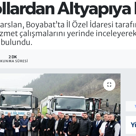
ollardan Altyapıya
arslan, Boyabat’ta İl Özel İdaresi tara
hizmet çalışmalarını yerinde inceleyere
 bulundu.
2 DK
KUNMA SÜRESI
Y