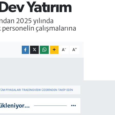
 Dev Yatırım
fından 2025 yılında
k personelin çalışmalarına
-
+
A
A
TÜM PIYASALARI TRADINGVIEW ÜZERINDEN TAKIP EDIN
ükleniyor...