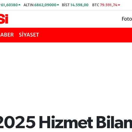
P
61,60380
ALTIN
6862,09000
BİST
14.598,00
BTC
79.591,74
Foto
HABER
SİYASET
2025 Hizmet Bila