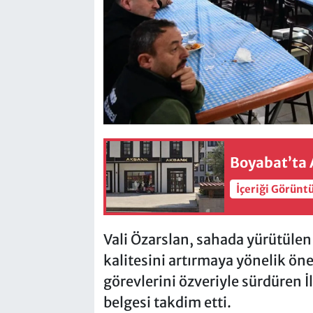
Boyabat’ta 
İçeriği Görünt
Vali Özarslan, sahada yürütüle
kalitesini artırmaya yönelik ön
görevlerini özveriyle sürdüren İ
belgesi takdim etti.