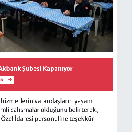
Akbank Şubesi Kapanıyor
üle
n hizmetlerin vatandaşların yaşam
emli çalışmalar olduğunu belirterek,
l Özel İdaresi personeline teşekkür