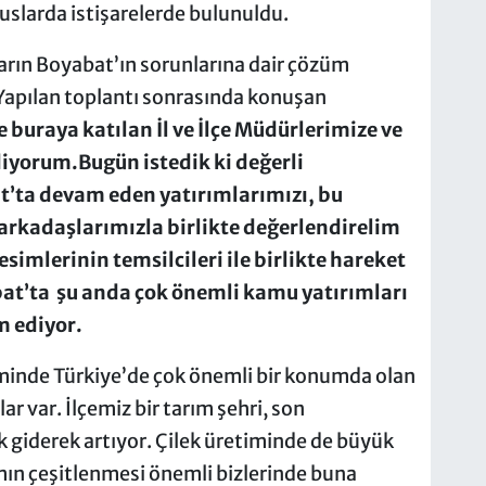
slarda istişarelerde bulunuldu.
arın Boyabat’ın sorunlarına dair çözüm
. Yapılan toplantı sonrasında konuşan
e buraya katılan İl ve İlçe Müdürlerimize ve
iyorum.Bugün istedik ki değerli
ta devam eden yatırımlarımızı, bu
 arkadaşlarımızla birlikte değerlendirelim
imlerinin temsilcileri ile birlikte hareket
bat’ta şu anda çok önemli kamu yatırımları
m ediyor.
timinde Türkiye’de çok önemli bir konumda olan
ar var. İlçemiz bir tarım şehri, son
k giderek artıyor. Çilek üretiminde de büyük
ımın çeşitlenmesi önemli bizlerinde buna