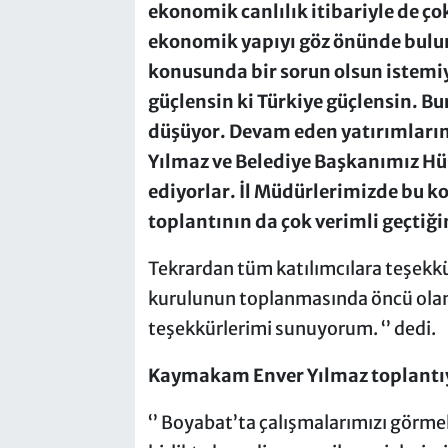
ekonomik canlılık itibariyle de çok
ekonomik yapıyı göz önünde bulun
konusunda bir sorun olsun istemiy
güçlensin ki Türkiye güçlensin. Bu
düşüyor. Devam eden yatırımlarım
Yılmaz ve Belediye Başkanımız Hüs
ediyorlar. İl Müdürlerimizde bu k
toplantının da çok verimli geçtiğ
Tekrardan tüm katılımcılara teşekkü
kurulunun toplanmasında öncü ola
teşekkürlerimi sunuyorum. ‘’ dedi.
Kaymakam Enver Yılmaz toplantıy
‘’ Boyabat’ta çalışmalarımızı görmek