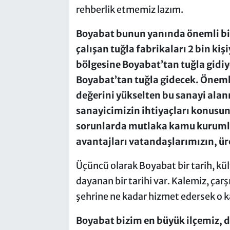
rehberlik etmemiz lazım.
Boyabat bunun yanında önemli bir 
çalışan tuğla fabrikaları 2 bin kiş
bölgesine Boyabat’tan tuğla gidiyo
Boyabat’tan tuğla gidecek. Öneml
değerini yükselten bu sanayi ala
sanayicimizin ihtiyaçları konusun
sorunlarda mutlaka kamu kurumlar
avantajları vatandaşlarımızın, ür
Üçüncü olarak Boyabat bir tarih, kü
dayanan bir tarihi var. Kalemiz, çarş
şehrine ne kadar hizmet edersek o 
Boyabat bizim en büyük ilçemiz, do