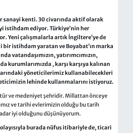
sanayi kenti. 30 civarında aktif olarak
iyi istihdam ediyor. Türkiye’nin her
r. Yeni çalışmalarla artık İngiltere’ye de
i bir istihdam yaratan ve Boyabat’ın marka
nında vatandaşımızın, yatırımcımızın,
da kurumlarımızda , karşı karşıya kalınan
ındaki yöneticilerimiz kullanabilecekleri
eticimizin lehinde kullanmalarını istiyoruz.
ltür ve medeniyet şehridir. Millattan önceye
ımız ve tarihi evlerimizin olduğu bu tarih
kadar iyi olduğunu düşünüyorum.
layısıyla burada nüfus itibariyle de, ticari