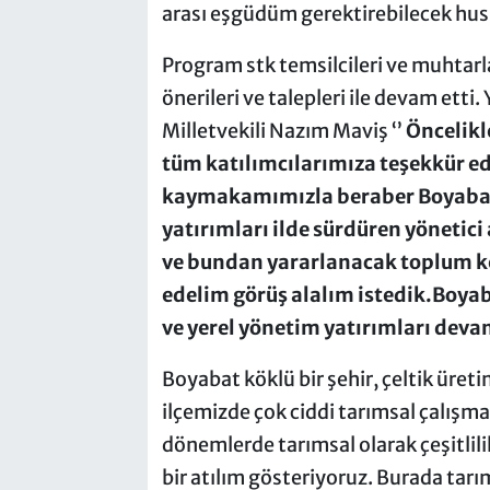
arası eşgüdüm gerektirebilecek husu
Program stk temsilcileri ve muhtarl
önerileri ve talepleri ile devam etti
Milletvekili Nazım Maviş ‘’
Öncelikl
tüm katılımcılarımıza teşekkür ed
kaymakamımızla beraber Boyabat’
yatırımları ilde sürdüren yönetici
ve bundan yararlanacak toplum kes
edelim görüş alalım istedik.Boya
ve yerel yönetim yatırımları deva
Boyabat köklü bir şehir, çeltik üre
ilçemizde çok ciddi tarımsal çalışmal
dönemlerde tarımsal olarak çeşitlili
bir atılım gösteriyoruz. Burada tar