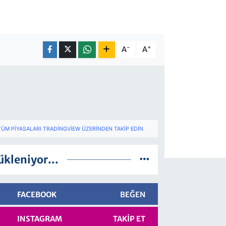
-
+
A
A
TÜM PIYASALARI TRADINGVIEW ÜZERINDEN TAKIP EDIN
ükleniyor...
FACEBOOK
BEĞEN
INSTAGRAM
TAKIP ET