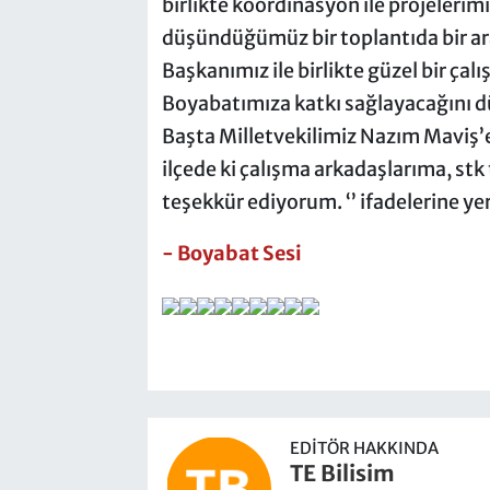
birlikte koordinasyon ile projelerim
düşündüğümüz bir toplantıda bir aray
Başkanımız ile birlikte güzel bir ça
Boyabatımıza katkı sağlayacağını d
Başta Milletvekilimiz Nazım Maviş’e
ilçede ki çalışma arkadaşlarıma, stk
teşekkür ediyorum. ‘’ ifadelerine yer
- Boyabat Sesi
EDITÖR HAKKINDA
TE Bilisim