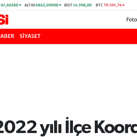
P
61,60380
ALTIN
6862,09000
BİST
14.598,00
BTC
79.591,74
Foto
HABER
SİYASET
022 yılı İlçe Koo