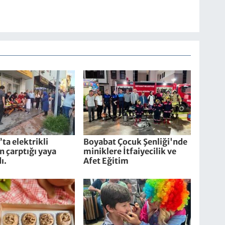
ta elektrikli
Boyabat Çocuk Şenliği'nde
in çarptığı yaya
miniklere İtfaiyecilik ve
ı.
Afet Eğitim