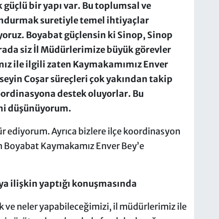
 güçlü bir yapı var. Bu toplumsal ve
durmak suretiyle temel ihtiyaçlar
oruz. Boyabat güçlensin ki Sinop, Sinop
rada siz İl Müdürlerimize büyük görevler
ız ile ilgili zaten Kaymakamımız Enver
eyin Coşar süreçleri çok yakından takip
oordinasyona destek oluyorlar. Bu
ini düşünüyorum.
r ediyorum. Ayrıca bizlere ilçe koordinasyon
n Boyabat Kaymakamız Enver Bey’e
a ilişkin yaptığı konuşmasında
 ve neler yapabileceğimizi, il müdürlerimiz ile