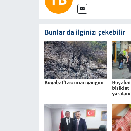
Bunlar da ilginizi çekebilir
Boyabat’ta orman yangını
Boyabat’
bisiklet
yaraland