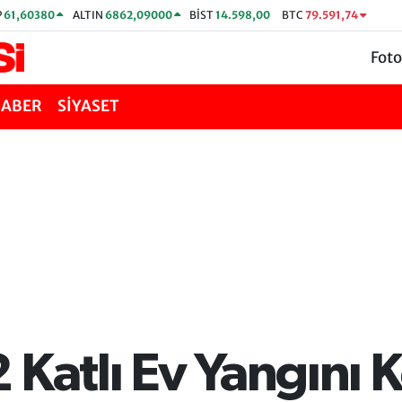
P
61,60380
ALTIN
6862,09000
BİST
14.598,00
BTC
79.591,74
Foto
HABER
SİYASET
 Katlı Ev Yangını K