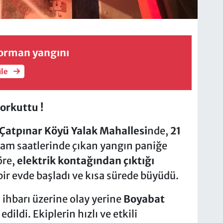
orman yangını
üle
orkuttu !
Çatpınar Köyü Yalak Mahallesi
nde,
21
am saatlerinde çıkan yangın paniğe
öre,
elektrik kontağından çıktığı
 bir evde başladı ve kısa sürede büyüdü.
 ihbarı üzerine olay yerine
Boyabat
edildi. Ekiplerin hızlı ve etkili