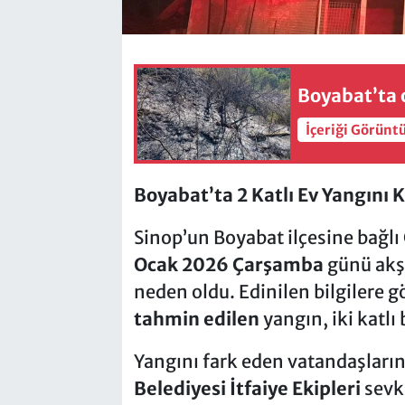
Boyabat’ta 
İçeriği Görünt
Boyabat’ta 2 Katlı Ev Yangını K
Sinop’un Boyabat ilçesine bağlı
Ocak 2026 Çarşamba
günü akş
neden oldu. Edinilen bilgilere g
tahmin edilen
yangın, iki katlı
Yangını fark eden vatandaşların
Belediyesi İtfaiye Ekipleri
sevk 