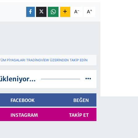
-
+
A
A
TÜM PIYASALARI TRADINGVIEW ÜZERINDEN TAKIP EDIN
ükleniyor...
FACEBOOK
BEĞEN
INSTAGRAM
TAKIP ET