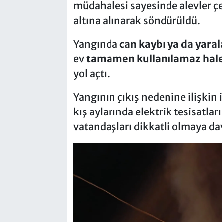
müdahalesi sayesinde alevler ç
altına alınarak söndürüldü.
Yangında
can kaybı ya da yar
ev
tamamen kullanılamaz hale
yol açtı.
Yangının çıkış nedenine ilişkin i
kış aylarında elektrik tesisatla
vatandaşları dikkatli olmaya dav