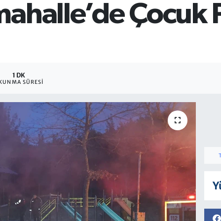
ahalle’de Çocuk P
1 DK
KUNMA SÜRESI
Y