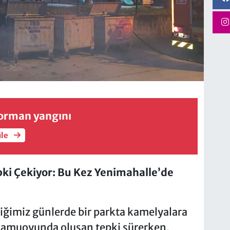
orman yangını
üle
pki Çekiyor: Bu Kez Yenimahalle’de
iğimiz günlerde bir parkta kamelyalara
kamuoyunda oluşan tepki sürerken,