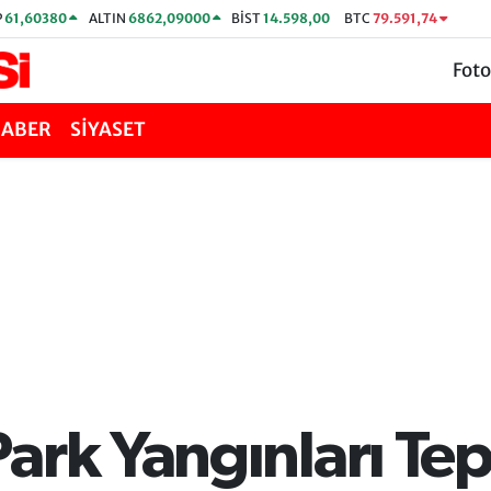
P
61,60380
ALTIN
6862,09000
BİST
14.598,00
BTC
79.591,74
Foto
HABER
SİYASET
ark Yangınları Tep