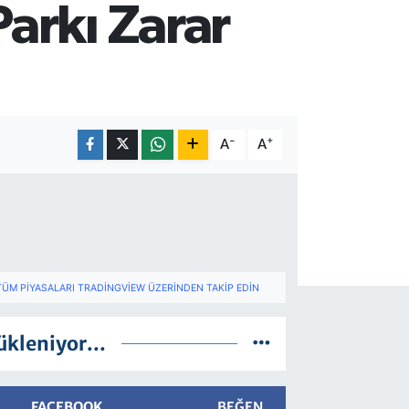
arkı Zarar
-
+
A
A
TÜM PIYASALARI TRADINGVIEW ÜZERINDEN TAKIP EDIN
ükleniyor...
FACEBOOK
BEĞEN