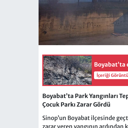
Boyabat’ta 
İçeriği Görünt
Boyabat’ta Park Yangınları Te
Çocuk Parkı Zarar Gördü
Sinop’un Boyabat ilçesinde geçt
zarar veren yangının ardından 