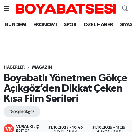
Sinop Nöbetçi Eczaneler
GÜNDEM
EKONOMİ
SPOR
ÖZEL HABER
SİYA
Sinop Hava Durumu
Sinop Namaz Vakitleri
Sinop Trafik Yoğunluk Haritası
HABERLER
MAGAZİN
Boyabatlı Yönetmen Gökçe
Süper Lig Puan Durumu ve Fikstür
Açıkgöz’den Dikkat Çeken
Kısa Film Serileri
Tüm Manşetler
#Gökçeaçıkgöz
Son Dakika Haberleri
VURAL KILIÇ
Haber Arşivi
31.10.2025 - 10:46
31.10.2025 - 11:25
EDITÖR
YAYINLANMA
GÜNCELLEME