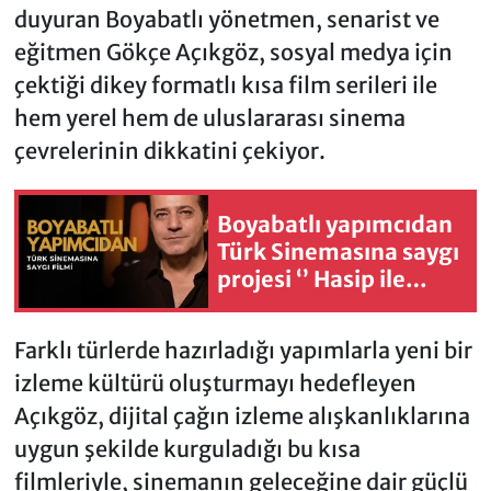
duyuran Boyabatlı yönetmen, senarist ve
eğitmen Gökçe Açıkgöz, sosyal medya için
çektiği dikey formatlı kısa film serileri ile
hem yerel hem de uluslararası sinema
çevrelerinin dikkatini çekiyor.
Boyabatlı yapımcıdan
Türk Sinemasına saygı
projesi ‘’ Hasip ile
Nasip ‘’ yeniden
çekiliyor
Farklı türlerde hazırladığı yapımlarla yeni bir
izleme kültürü oluşturmayı hedefleyen
Açıkgöz, dijital çağın izleme alışkanlıklarına
uygun şekilde kurguladığı bu kısa
filmleriyle, sinemanın geleceğine dair güçlü