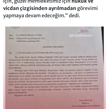
için, güzel memleketimiz için
hukuk ve
vicdan çizgisinden ayrılmadan
görevimi
yapmaya devam edeceğim.” dedi.