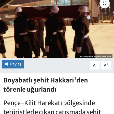
Paylaş
-
+
A
A
Boyabatlı şehit Hakkari'den
törenle uğurlandı
Pençe-Kilit Harekatı bölgesinde
teröristlerle çıkan çatışmada şehit