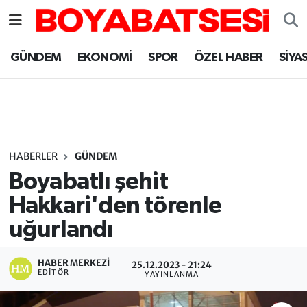
Sinop Nöbetçi Eczaneler
GÜNDEM
EKONOMİ
SPOR
ÖZEL HABER
SİYA
Sinop Hava Durumu
Sinop Namaz Vakitleri
Sinop Trafik Yoğunluk Haritası
HABERLER
GÜNDEM
Boyabatlı şehit
Süper Lig Puan Durumu ve Fikstür
Hakkari'den törenle
uğurlandı
Tüm Manşetler
Son Dakika Haberleri
HABER MERKEZI
25.12.2023 - 21:24
EDITÖR
YAYINLANMA
Haber Arşivi