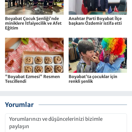
Boyabat Çocuk Şenliği'nde
Anahtar Parti Boyabat İlçe
miniklere İtfaiyecilik ve Afet
başkanı Özdemir istifa etti
Eğitim
"Boyabat Ezmesi" Resmen
Boyabat'ta çocuklar için
Tescillendi
renkli şenlik
Yorumlar