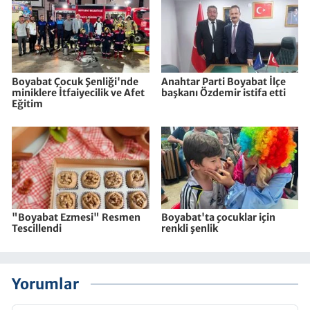
Boyabat Çocuk Şenliği'nde
Anahtar Parti Boyabat İlçe
miniklere İtfaiyecilik ve Afet
başkanı Özdemir istifa etti
Eğitim
"Boyabat Ezmesi" Resmen
Boyabat'ta çocuklar için
Tescillendi
renkli şenlik
Yorumlar