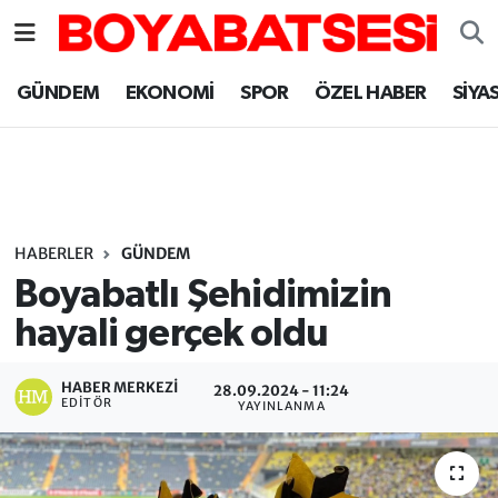
Sinop Nöbetçi Eczaneler
GÜNDEM
EKONOMİ
SPOR
ÖZEL HABER
SİYA
Sinop Hava Durumu
Sinop Namaz Vakitleri
Sinop Trafik Yoğunluk Haritası
HABERLER
GÜNDEM
Boyabatlı Şehidimizin
Süper Lig Puan Durumu ve Fikstür
hayali gerçek oldu
Tüm Manşetler
HABER MERKEZI
28.09.2024 - 11:24
EDITÖR
YAYINLANMA
Son Dakika Haberleri
Haber Arşivi