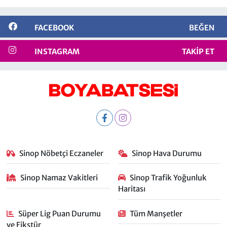
FACEBOOK
BEĞEN
INSTAGRAM
TAKIP ET
Sinop Nöbetçi Eczaneler
Sinop Hava Durumu
Sinop Namaz Vakitleri
Sinop Trafik Yoğunluk
Haritası
Süper Lig Puan Durumu
Tüm Manşetler
ve Fikstür