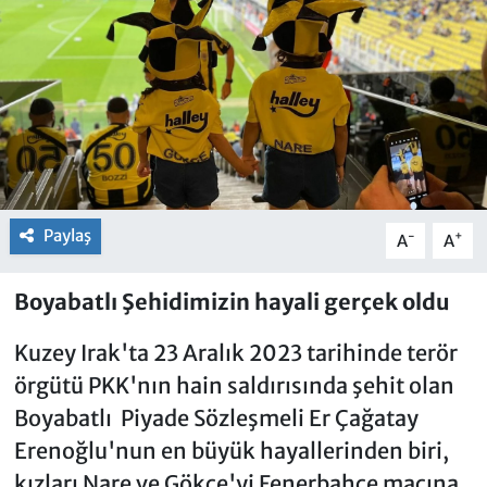
Paylaş
-
+
A
A
Boyabatlı Şehidimizin hayali gerçek oldu
Kuzey Irak'ta 23 Aralık 2023 tarihinde terör
örgütü PKK'nın hain saldırısında şehit olan
Boyabatlı Piyade Sözleşmeli Er Çağatay
Erenoğlu'nun en büyük hayallerinden biri,
kızları Nare ve Gökçe'yi Fenerbahçe maçına