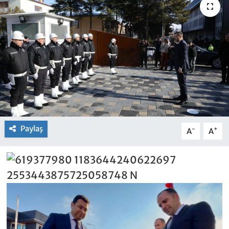
Paylaş
-
+
A
A