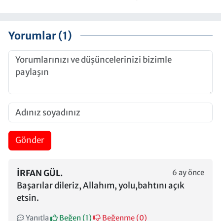
Yorumlar (1)
Gönder
İRFAN GÜL.
6 ay önce
Başarılar dileriz, Allahım, yolu,bahtını açık
etsin.
Yanıtla
Beğen (
1
)
Beğenme (
0
)