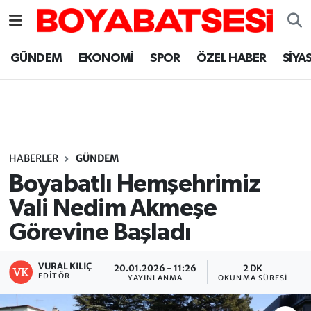
Sinop Nöbetçi Eczaneler
GÜNDEM
EKONOMİ
SPOR
ÖZEL HABER
SİYA
Sinop Hava Durumu
Sinop Namaz Vakitleri
Sinop Trafik Yoğunluk Haritası
HABERLER
GÜNDEM
Boyabatlı Hemşehrimiz
Süper Lig Puan Durumu ve Fikstür
Vali Nedim Akmeşe
Görevine Başladı
Tüm Manşetler
Son Dakika Haberleri
VURAL KILIÇ
20.01.2026 - 11:26
2 DK
EDITÖR
YAYINLANMA
OKUNMA SÜRESI
Haber Arşivi