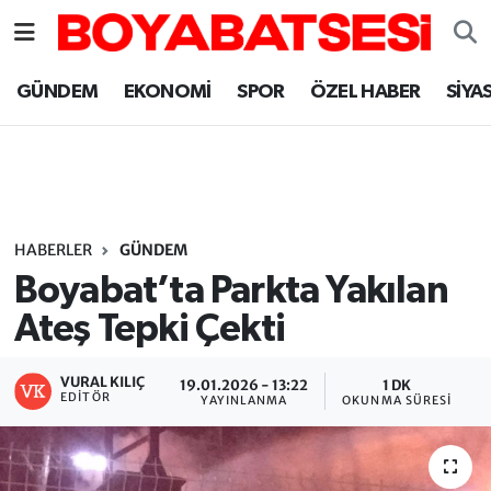
Sinop Nöbetçi Eczaneler
GÜNDEM
EKONOMİ
SPOR
ÖZEL HABER
SİYA
Sinop Hava Durumu
Sinop Namaz Vakitleri
Sinop Trafik Yoğunluk Haritası
HABERLER
GÜNDEM
Boyabat’ta Parkta Yakılan
Süper Lig Puan Durumu ve Fikstür
Ateş Tepki Çekti
Tüm Manşetler
VURAL KILIÇ
19.01.2026 - 13:22
1 DK
EDITÖR
YAYINLANMA
OKUNMA SÜRESI
Son Dakika Haberleri
Haber Arşivi