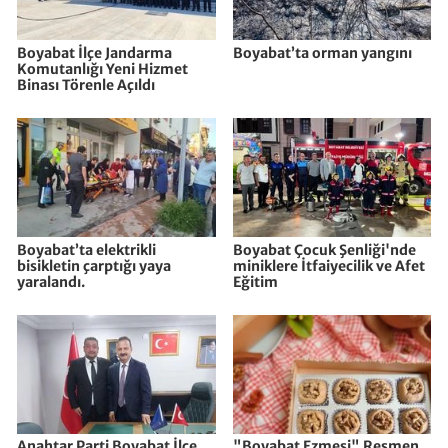
Boyabat İlçe Jandarma
Boyabat’ta orman yangını
Komutanlığı Yeni Hizmet
Binası Törenle Açıldı
Boyabat’ta elektrikli
Boyabat Çocuk Şenliği'nde
bisikletin çarptığı yaya
miniklere İtfaiyecilik ve Afet
yaralandı.
Eğitim
Anahtar Parti Boyabat İlçe
"Boyabat Ezmesi" Resmen