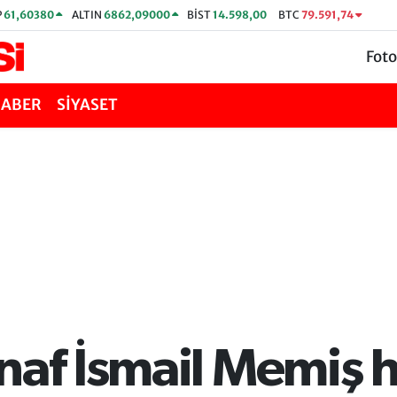
P
61,60380
ALTIN
6862,09000
BİST
14.598,00
BTC
79.591,74
Foto
HABER
SİYASET
naf İsmail Memiş h