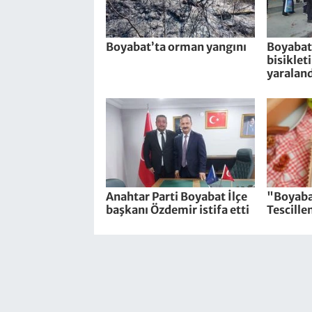
Boyabat’ta orman yangını
Boyabat’
bisiklet
yaraland
Anahtar Parti Boyabat İlçe
"Boyaba
başkanı Özdemir istifa etti
Tescille