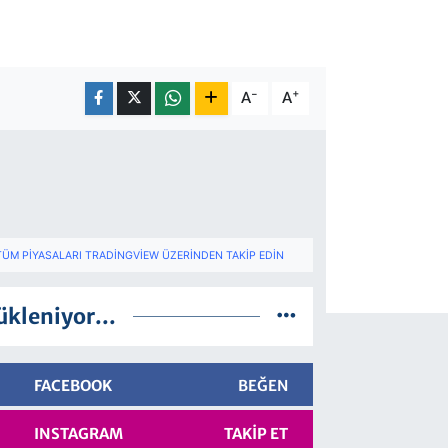
-
+
A
A
TÜM PIYASALARI TRADINGVIEW ÜZERINDEN TAKIP EDIN
ükleniyor...
FACEBOOK
BEĞEN
INSTAGRAM
TAKIP ET