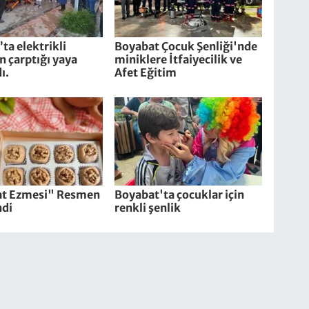
ta elektrikli
Boyabat Çocuk Şenliği'nde
in çarptığı yaya
miniklere İtfaiyecilik ve
ı.
Afet Eğitim
t Ezmesi" Resmen
Boyabat'ta çocuklar için
ndi
renkli şenlik