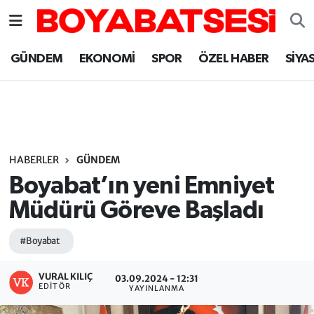
Sinop Nöbetçi Eczaneler
GÜNDEM
EKONOMİ
SPOR
ÖZEL HABER
SİYA
Sinop Hava Durumu
Sinop Namaz Vakitleri
Sinop Trafik Yoğunluk Haritası
HABERLER
GÜNDEM
Boyabat’ın yeni Emniyet
Süper Lig Puan Durumu ve Fikstür
Müdürü Göreve Başladı
Tüm Manşetler
#Boyabat
Son Dakika Haberleri
VURAL KILIÇ
03.09.2024 - 12:31
EDITÖR
YAYINLANMA
Haber Arşivi