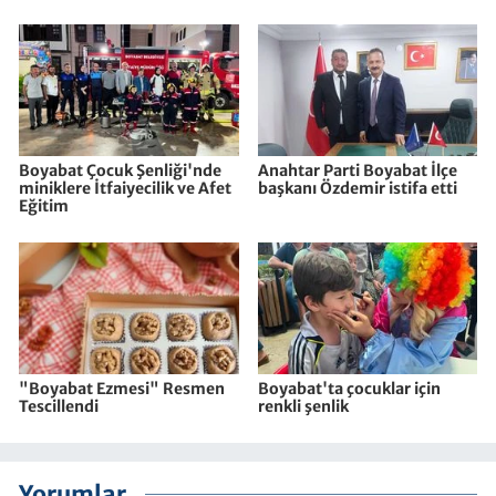
Boyabat Çocuk Şenliği'nde
Anahtar Parti Boyabat İlçe
miniklere İtfaiyecilik ve Afet
başkanı Özdemir istifa etti
Eğitim
"Boyabat Ezmesi" Resmen
Boyabat'ta çocuklar için
Tescillendi
renkli şenlik
Yorumlar