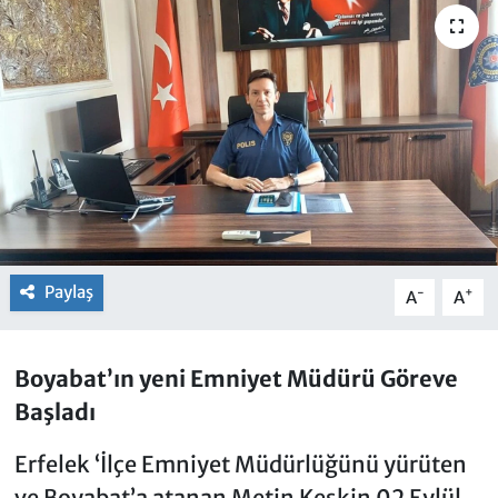
Paylaş
-
+
A
A
Boyabat’ın yeni Emniyet Müdürü Göreve
Başladı
Erfelek ‘İlçe Emniyet Müdürlüğünü yürüten
ve Boyabat’a atanan Metin Keskin 02 Eylül