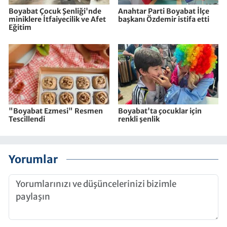
Boyabat Çocuk Şenliği'nde
Anahtar Parti Boyabat İlçe
miniklere İtfaiyecilik ve Afet
başkanı Özdemir istifa etti
Eğitim
"Boyabat Ezmesi" Resmen
Boyabat'ta çocuklar için
Tescillendi
renkli şenlik
Yorumlar