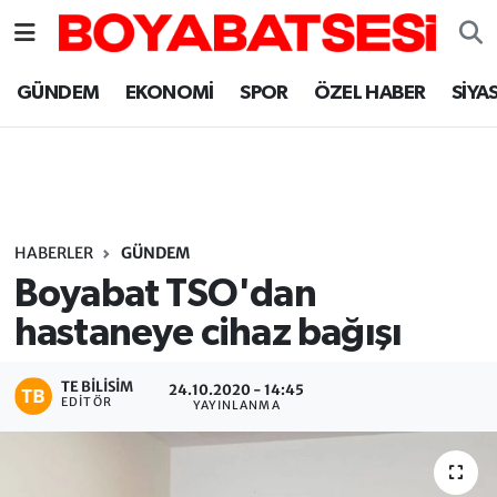
Sinop Nöbetçi Eczaneler
GÜNDEM
EKONOMİ
SPOR
ÖZEL HABER
SİYA
Sinop Hava Durumu
Sinop Namaz Vakitleri
Sinop Trafik Yoğunluk Haritası
HABERLER
GÜNDEM
Boyabat TSO'dan
Süper Lig Puan Durumu ve Fikstür
hastaneye cihaz bağışı
Tüm Manşetler
TE BILISIM
24.10.2020 - 14:45
EDITÖR
YAYINLANMA
Son Dakika Haberleri
Haber Arşivi