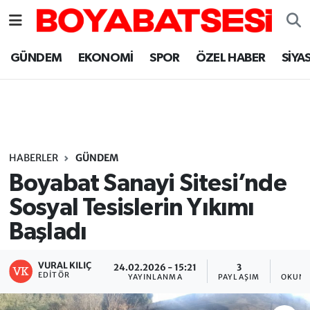
Sinop Nöbetçi Eczaneler
GÜNDEM
EKONOMİ
SPOR
ÖZEL HABER
SİYA
Sinop Hava Durumu
Sinop Namaz Vakitleri
Sinop Trafik Yoğunluk Haritası
HABERLER
GÜNDEM
Boyabat Sanayi Sitesi’nde
Süper Lig Puan Durumu ve Fikstür
Sosyal Tesislerin Yıkımı
Başladı
Tüm Manşetler
Son Dakika Haberleri
VURAL KILIÇ
24.02.2026 - 15:21
3
EDITÖR
YAYINLANMA
PAYLAŞIM
OKUNM
Haber Arşivi