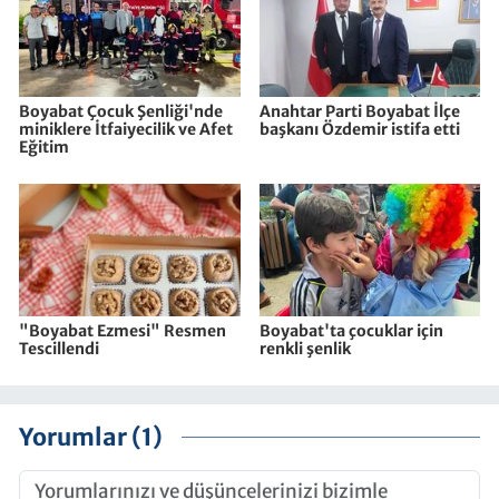
Boyabat Çocuk Şenliği'nde
Anahtar Parti Boyabat İlçe
miniklere İtfaiyecilik ve Afet
başkanı Özdemir istifa etti
Eğitim
"Boyabat Ezmesi" Resmen
Boyabat'ta çocuklar için
Tescillendi
renkli şenlik
Yorumlar (1)