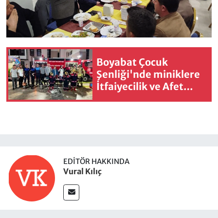
Boyabat Çocuk
Şenliği'nde miniklere
İtfaiyecilik ve Afet
Eğitim
EDITÖR HAKKINDA
Vural Kılıç