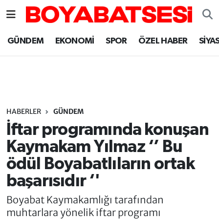
Sinop Nöbetçi Eczaneler
GÜNDEM
EKONOMİ
SPOR
ÖZEL HABER
SİYA
Sinop Hava Durumu
Sinop Namaz Vakitleri
Sinop Trafik Yoğunluk Haritası
HABERLER
GÜNDEM
İftar programında konuşan
Süper Lig Puan Durumu ve Fikstür
Kaymakam Yılmaz ‘’ Bu
ödül Boyabatlıların ortak
Tüm Manşetler
başarısıdır ‘'
Son Dakika Haberleri
Boyabat Kaymakamlığı tarafından
muhtarlara yönelik iftar programı
Haber Arşivi