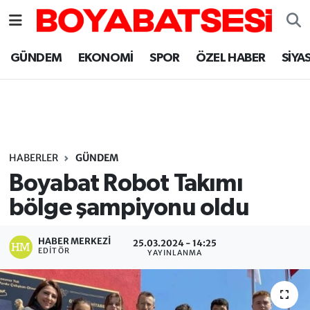
Sinop Nöbetçi Eczaneler
GÜNDEM
EKONOMİ
SPOR
ÖZEL HABER
SİYA
Sinop Hava Durumu
Sinop Namaz Vakitleri
Sinop Trafik Yoğunluk Haritası
HABERLER
GÜNDEM
Boyabat Robot Takımı
Süper Lig Puan Durumu ve Fikstür
bölge şampiyonu oldu
Tüm Manşetler
HABER MERKEZI
25.03.2024 - 14:25
EDITÖR
YAYINLANMA
Son Dakika Haberleri
Haber Arşivi