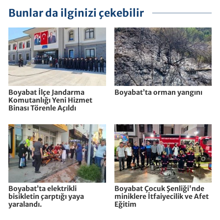
Bunlar da ilginizi çekebilir
Boyabat İlçe Jandarma
Boyabat’ta orman yangını
Komutanlığı Yeni Hizmet
Binası Törenle Açıldı
Boyabat’ta elektrikli
Boyabat Çocuk Şenliği'nde
bisikletin çarptığı yaya
miniklere İtfaiyecilik ve Afet
yaralandı.
Eğitim