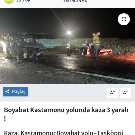
EDITÖR
YAYINLANMA
Paylaş
-
+
A
A
Boyabat Kastamonu yolunda kaza 3 yaralı
!
Kaza, KastamonucBoyabat yolu-Taşköprü