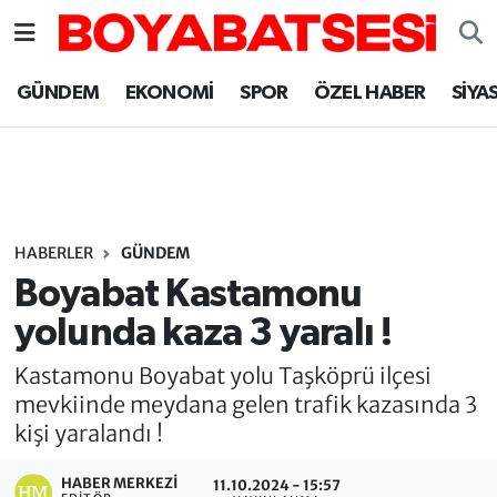
Sinop Nöbetçi Eczaneler
GÜNDEM
EKONOMİ
SPOR
ÖZEL HABER
SİYA
Sinop Hava Durumu
Sinop Namaz Vakitleri
Sinop Trafik Yoğunluk Haritası
HABERLER
GÜNDEM
Boyabat Kastamonu
Süper Lig Puan Durumu ve Fikstür
yolunda kaza 3 yaralı !
Tüm Manşetler
Kastamonu Boyabat yolu Taşköprü ilçesi
mevkiinde meydana gelen trafik kazasında 3
Son Dakika Haberleri
kişi yaralandı !
Haber Arşivi
HABER MERKEZI
11.10.2024 - 15:57