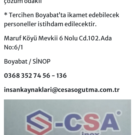
çözüm odaklı
* Tercihen Boyabat’ta ikamet edebilecek
personeller istihdam edilecektir.
Maruf Köyü Mevkii 6 Nolu Cd.102.Ada
No:6/1
Boyabat / SİNOP
0368 352 74 56 - 136
insankaynaklari@cesasogutma.com.tr