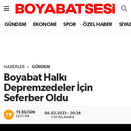
Sinop Nöbetçi Eczaneler
GÜNDEM
EKONOMİ
SPOR
ÖZEL HABER
SİYA
Sinop Hava Durumu
Sinop Namaz Vakitleri
Sinop Trafik Yoğunluk Haritası
HABERLER
GÜNDEM
Boyabat Halkı
Süper Lig Puan Durumu ve Fikstür
Depremzedeler İçin
Seferber Oldu
Tüm Manşetler
Son Dakika Haberleri
TE BILISIM
06.02.2023 - 20:28
EDITÖR
YAYINLANMA
Haber Arşivi