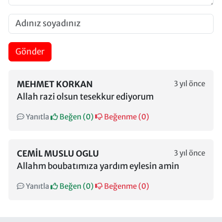
Gönder
MEHMET KORKAN
3 yıl önce
Allah razi olsun tesekkur ediyorum
Yanıtla
Beğen (
0
)
Beğenme (
0
)
CEMIL MUSLU OGLU
3 yıl önce
Allahm boubatımıza yardım eylesin amin
Yanıtla
Beğen (
0
)
Beğenme (
0
)