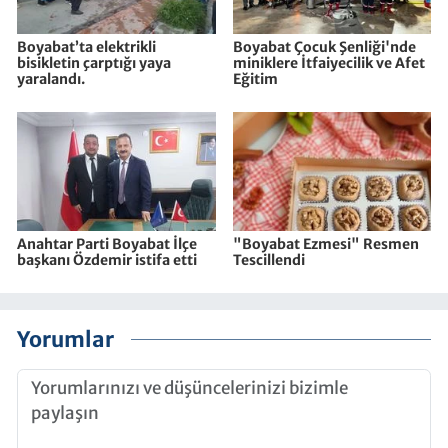
Boyabat’ta elektrikli
Boyabat Çocuk Şenliği'nde
bisikletin çarptığı yaya
miniklere İtfaiyecilik ve Afet
yaralandı.
Eğitim
Anahtar Parti Boyabat İlçe
"Boyabat Ezmesi" Resmen
başkanı Özdemir istifa etti
Tescillendi
Yorumlar