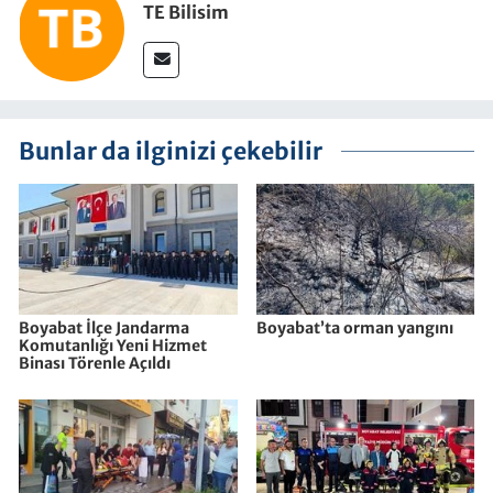
TE Bilisim
Bunlar da ilginizi çekebilir
Boyabat İlçe Jandarma
Boyabat’ta orman yangını
Komutanlığı Yeni Hizmet
Binası Törenle Açıldı