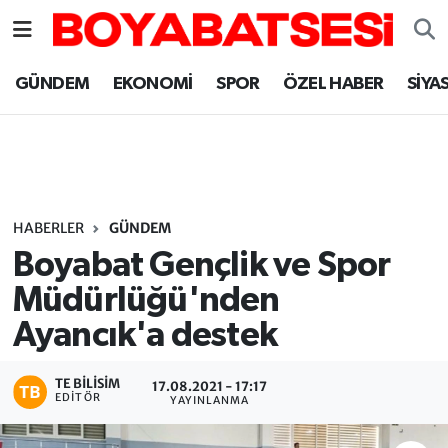
Sinop Nöbetçi Eczaneler
GÜNDEM
EKONOMİ
SPOR
ÖZEL HABER
SİYA
Sinop Hava Durumu
Sinop Namaz Vakitleri
Sinop Trafik Yoğunluk Haritası
HABERLER
GÜNDEM
Boyabat Gençlik ve Spor
Süper Lig Puan Durumu ve Fikstür
Müdürlüğü'nden
Ayancık'a destek
Tüm Manşetler
Son Dakika Haberleri
TE BILISIM
17.08.2021 - 17:17
EDITÖR
YAYINLANMA
Haber Arşivi