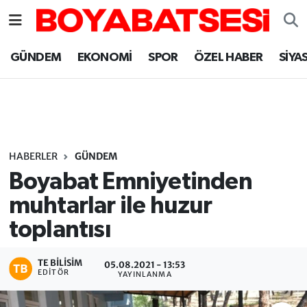
Sinop Nöbetçi Eczaneler
GÜNDEM
EKONOMİ
SPOR
ÖZEL HABER
SİYA
Sinop Hava Durumu
Sinop Namaz Vakitleri
Sinop Trafik Yoğunluk Haritası
HABERLER
GÜNDEM
Boyabat Emniyetinden
Süper Lig Puan Durumu ve Fikstür
muhtarlar ile huzur
toplantısı
Tüm Manşetler
Son Dakika Haberleri
TE BILISIM
05.08.2021 - 13:53
EDITÖR
YAYINLANMA
Haber Arşivi