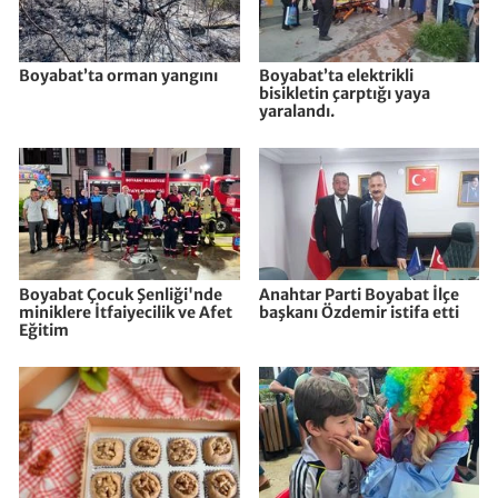
Boyabat’ta orman yangını
Boyabat’ta elektrikli
bisikletin çarptığı yaya
yaralandı.
Boyabat Çocuk Şenliği'nde
Anahtar Parti Boyabat İlçe
miniklere İtfaiyecilik ve Afet
başkanı Özdemir istifa etti
Eğitim