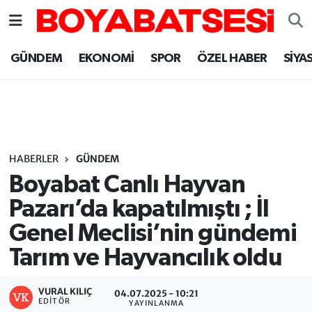
Sinop Nöbetçi Eczaneler
GÜNDEM
EKONOMİ
SPOR
ÖZEL HABER
SİYA
Sinop Hava Durumu
Sinop Namaz Vakitleri
Sinop Trafik Yoğunluk Haritası
HABERLER
GÜNDEM
Boyabat Canlı Hayvan
Süper Lig Puan Durumu ve Fikstür
Pazarı’da kapatılmıştı ; İl
Genel Meclisi’nin gündemi
Tüm Manşetler
Tarım ve Hayvancılık oldu
Son Dakika Haberleri
VURAL KILIÇ
04.07.2025 - 10:21
Haber Arşivi
EDITÖR
YAYINLANMA