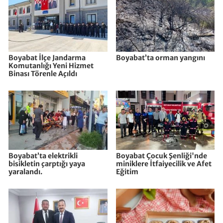
Boyabat İlçe Jandarma
Boyabat’ta orman yangını
Komutanlığı Yeni Hizmet
Binası Törenle Açıldı
Boyabat’ta elektrikli
Boyabat Çocuk Şenliği'nde
bisikletin çarptığı yaya
miniklere İtfaiyecilik ve Afet
yaralandı.
Eğitim