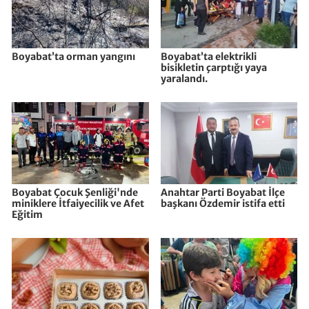
Boyabat’ta orman yangını
Boyabat’ta elektrikli
bisikletin çarptığı yaya
yaralandı.
Boyabat Çocuk Şenliği'nde
Anahtar Parti Boyabat İlçe
miniklere İtfaiyecilik ve Afet
başkanı Özdemir istifa etti
Eğitim