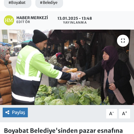
#Boyabat
#Belediye
HABER MERKEZI
13.01.2025 - 13:48
EDITÖR
YAYINLANMA
Paylaş
-
+
A
A
Boyabat Belediye'sinden pazar esnafına