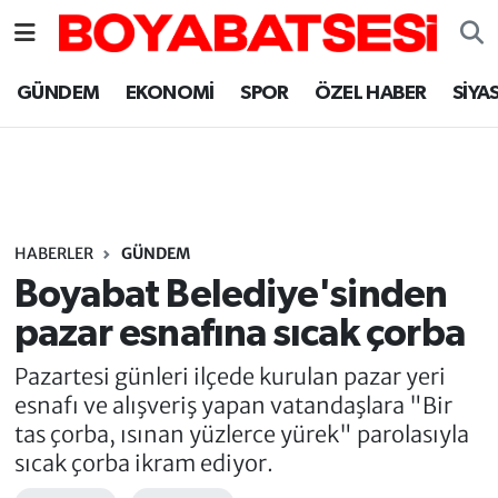
Sinop Nöbetçi Eczaneler
GÜNDEM
EKONOMİ
SPOR
ÖZEL HABER
SİYA
Sinop Hava Durumu
Sinop Namaz Vakitleri
Sinop Trafik Yoğunluk Haritası
HABERLER
GÜNDEM
Boyabat Belediye'sinden
Süper Lig Puan Durumu ve Fikstür
pazar esnafına sıcak çorba
Tüm Manşetler
Pazartesi günleri ilçede kurulan pazar yeri
esnafı ve alışveriş yapan vatandaşlara "Bir
Son Dakika Haberleri
tas çorba, ısınan yüzlerce yürek" parolasıyla
sıcak çorba ikram ediyor.
Haber Arşivi