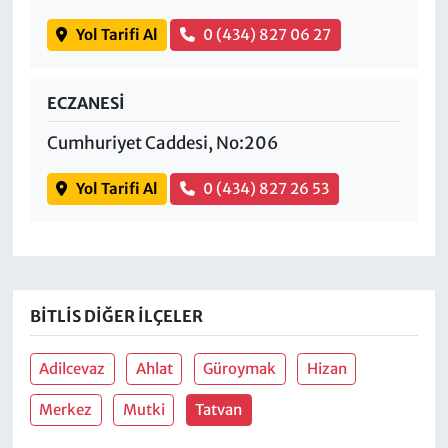
Yol Tarifi Al
0 (434) 827 06 27
ECZANESİ
Cumhuriyet Caddesi, No:206
Yol Tarifi Al
0 (434) 827 26 53
BITLIS DIĞER İLÇELER
Adilcevaz
Ahlat
Güroymak
Hizan
Merkez
Mutki
Tatvan