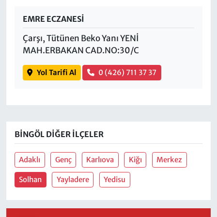
EMRE ECZANESİ
Çarşı, Tütünen Beko Yanı YENİ
MAH.ERBAKAN CAD.NO:30/C
Yol Tarifi Al
0 (426) 711 37 37
BINGÖL DIĞER İLÇELER
Adaklı
Genç
Karlıova
Kiğı
Merkez
Solhan
Yayladere
Yedisu