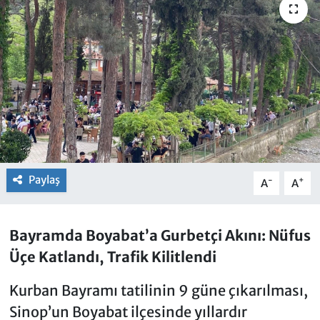
Paylaş
-
+
A
A
Bayramda Boyabat’a Gurbetçi Akını: Nüfus
Üçe Katlandı, Trafik Kilitlendi
Kurban Bayramı tatilinin 9 güne çıkarılması,
Sinop’un Boyabat ilçesinde yıllardır