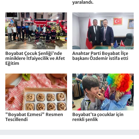
yaralandı.
Boyabat Çocuk Şenliği'nde
Anahtar Parti Boyabat İlçe
miniklere İtfaiyecilik ve Afet
başkanı Özdemir istifa etti
Eğitim
"Boyabat Ezmesi" Resmen
Boyabat'ta çocuklar için
Tescillendi
renkli şenlik