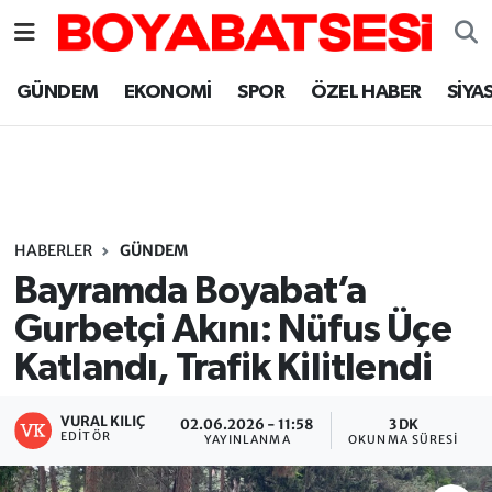
Sinop Nöbetçi Eczaneler
GÜNDEM
EKONOMİ
SPOR
ÖZEL HABER
SİYA
Sinop Hava Durumu
Sinop Namaz Vakitleri
Sinop Trafik Yoğunluk Haritası
HABERLER
GÜNDEM
Bayramda Boyabat’a
Süper Lig Puan Durumu ve Fikstür
Gurbetçi Akını: Nüfus Üçe
Katlandı, Trafik Kilitlendi
Tüm Manşetler
Son Dakika Haberleri
VURAL KILIÇ
02.06.2026 - 11:58
3 DK
EDITÖR
YAYINLANMA
OKUNMA SÜRESI
Haber Arşivi