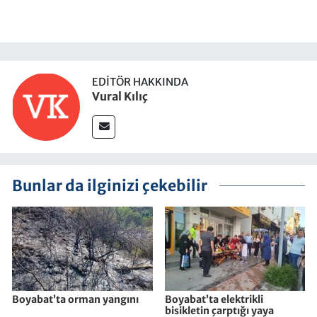
EDITÖR HAKKINDA
Vural Kılıç
Bunlar da ilginizi çekebilir
Boyabat’ta orman yangını
Boyabat’ta elektrikli
bisikletin çarptığı yaya