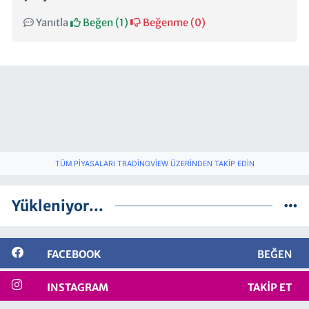
Yanıtla
Beğen (
1
)
Beğenme (
0
)
TÜM PIYASALARI TRADINGVIEW ÜZERINDEN TAKIP EDIN
Yükleniyor...
FACEBOOK
BEĞEN
INSTAGRAM
TAKIP ET