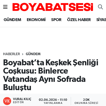
Sinop Nöbetçi Eczaneler
GÜNDEM
EKONOMİ
SPOR
ÖZEL HABER
SİYA
Sinop Hava Durumu
Sinop Namaz Vakitleri
Sinop Trafik Yoğunluk Haritası
HABERLER
GÜNDEM
Boyabat’ta Keşkek Şenliği
Süper Lig Puan Durumu ve Fikstür
Coşkusu: Binlerce
Vatandaş Aynı Sofrada
Tüm Manşetler
Buluştu
Son Dakika Haberleri
VURAL KILIÇ
02.06.2026 - 11:10
2 DK
Haber Arşivi
EDITÖR
YAYINLANMA
OKUNMA SÜRESI