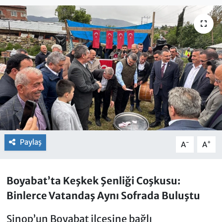
Paylaş
-
+
A
A
Boyabat’ta Keşkek Şenliği Coşkusu:
Binlerce Vatandaş Aynı Sofrada Buluştu
Sinop’un Boyabat ilçesine bağlı