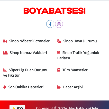
Sinop Nöbetçi Eczaneler
Sinop Hava Durumu
Sinop Namaz Vakitleri
Sinop Trafik Yoğunluk
Haritası
Süper Lig Puan Durumu
Tüm Manşetler
ve Fikstür
Son Dakika Haberleri
Haber Arşivi
RSS
Copyright © 2024. Her hakkı saklıdır.