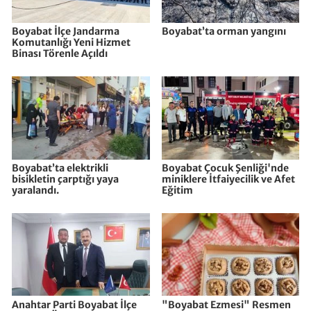
Boyabat İlçe Jandarma
Boyabat’ta orman yangını
Komutanlığı Yeni Hizmet
Binası Törenle Açıldı
Boyabat’ta elektrikli
Boyabat Çocuk Şenliği'nde
bisikletin çarptığı yaya
miniklere İtfaiyecilik ve Afet
yaralandı.
Eğitim
Anahtar Parti Boyabat İlçe
"Boyabat Ezmesi" Resmen