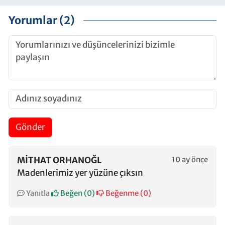
Yorumlar (2)
Gönder
MITHAT ORHANOĞL
10 ay önce
Madenlerimiz yer yüzüne çıksın
Yanıtla
Beğen (
0
)
Beğenme (
0
)