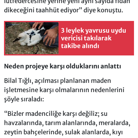
lütfedercesine yerine yeni aynı sayıda fidan
dikeceğini taahhüt ediyor” diye konuştu.
3 leylek yavrusu uydu
vericisi takılarak
takibe alındı
Neden projeye karşı olduklarını anlattı
Bilal Tığlı, açılması planlanan maden
işletmesine karşı olmalarının nedenlerini
şöyle sıraladı:
“Bizler madenciliğe karşı değiliz; su
havzalarında, tarım alanlarında, meralarda,
zeytin bahçelerinde, sulak alanlarda, kıyı