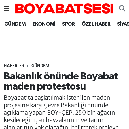
Sinop Nöbetçi Eczaneler
GÜNDEM
EKONOMİ
SPOR
ÖZEL HABER
SİYA
Sinop Hava Durumu
Sinop Namaz Vakitleri
Sinop Trafik Yoğunluk Haritası
HABERLER
GÜNDEM
Bakanlık önünde Boyabat
Süper Lig Puan Durumu ve Fikstür
maden protestosu
Tüm Manşetler
Boyabat’ta başlatılmak istenilen maden
projesine karşı Çevre Bakanlığı önünde
Son Dakika Haberleri
açıklama yapan BOY-ÇEP, 250 bin ağacın
kesileceğini, su havzalarının ve tarım
Haber Arşivi
alanlarının yok olacağını belirterek projeye