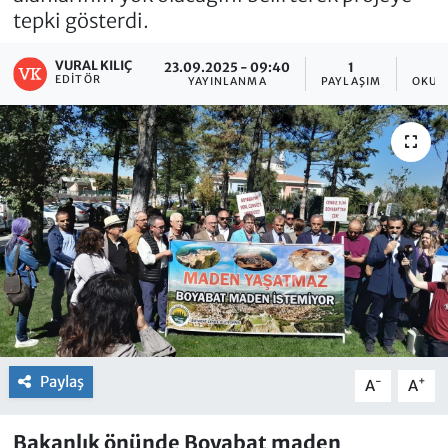
tepki gösterdi.
VURAL KILIÇ
23.09.2025 - 09:40
1
EDITÖR
YAYINLANMA
PAYLAŞIM
OKUN
Paylaş
-
+
A
A
Bakanlık önünde Boyabat maden