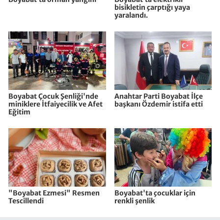
bisikletin çarptığı yaya
yaralandı.
Boyabat Çocuk Şenliği'nde
Anahtar Parti Boyabat İlçe
miniklere İtfaiyecilik ve Afet
başkanı Özdemir istifa etti
Eğitim
"Boyabat Ezmesi" Resmen
Boyabat'ta çocuklar için
Tescillendi
renkli şenlik