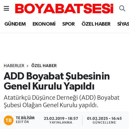
Sinop Nöbetçi Eczaneler
GÜNDEM
EKONOMİ
SPOR
ÖZEL HABER
SİYA
Sinop Hava Durumu
Sinop Namaz Vakitleri
Sinop Trafik Yoğunluk Haritası
HABERLER
ÖZEL HABER
ADD Boyabat Şubesinin
Süper Lig Puan Durumu ve Fikstür
Genel Kurulu Yapıldı
Tüm Manşetler
Atatürkçü Düşünce Derneği (ADD) Boyabat
Şubesi Olağan Genel Kurulu yapıldı.
Son Dakika Haberleri
TE BILISIM
23.02.2019 - 18:57
01.02.2025 - 16:45
EDITÖR
YAYINLANMA
GÜNCELLEME
Haber Arşivi