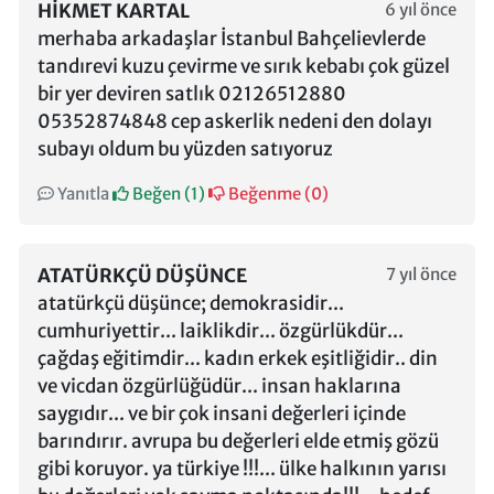
HIKMET KARTAL
6 yıl önce
merhaba arkadaşlar İstanbul Bahçelievlerde
tandırevi kuzu çevirme ve sırık kebabı çok güzel
bir yer deviren satlık 02126512880
05352874848 cep askerlik nedeni den dolayı
subayı oldum bu yüzden satıyoruz
Yanıtla
Beğen (
1
)
Beğenme (
0
)
ATATÜRKÇÜ DÜŞÜNCE
7 yıl önce
atatürkçü düşünce; demokrasidir...
cumhuriyettir... laiklikdir... özgürlükdür...
çağdaş eğitimdir... kadın erkek eşitliğidir.. din
ve vicdan özgürlüğüdür... insan haklarına
saygıdır... ve bir çok insani değerleri içinde
barındırır. avrupa bu değerleri elde etmiş gözü
gibi koruyor. ya türkiye !!!... ülke halkının yarısı