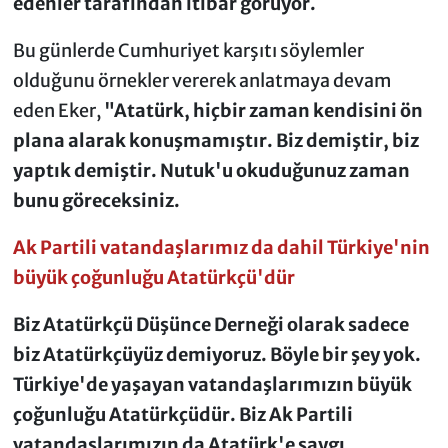
edenler tarafından itibar görüyor.
Bu günlerde Cumhuriyet karşıtı söylemler
olduğunu örnekler vererek anlatmaya devam
eden Eker,
"Atatürk, hiçbir zaman kendisini ön
plana alarak konuşmamıştır. Biz demiştir, biz
yaptık demiştir. Nutuk'u okuduğunuz zaman
bunu göreceksiniz.
Ak Partili vatandaşlarımız da dahil Türkiye'nin
büyük çoğunluğu Atatürkçü'dür
Biz Atatürkçü Düşünce Derneği olarak sadece
biz Atatürkçüyüz demiyoruz. Böyle bir şey yok.
Türkiye'de yaşayan vatandaşlarımızın büyük
çoğunluğu Atatürkçüdür. Biz Ak Partili
vatandaşlarımızın da Atatürk'e saygı