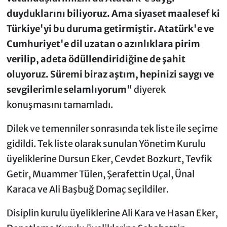
duyduklarını biliyoruz. Ama siyaset maalesef ki
Türkiye'yi bu duruma getirmiştir. Atatürk'e ve
Cumhuriyet'e dil uzatan o azınlıklara pirim
verilip, adeta ödüllendiridiğine de şahit
oluyoruz. Süremi biraz aştım, hepinizi saygı ve
sevgilerimle selamlıyorum"
diyerek
konuşmasını tamamladı.
Dilek ve temenniler sonrasında tek liste ile seçime
gidildi. Tek liste olarak sunulan Yönetim Kurulu
üyeliklerine Dursun Eker, Cevdet Bozkurt, Tevfik
Getir, Muammer Tülen, Şerafettin Uçal, Ünal
Karaca ve Ali Başbuğ Domaç seçildiler.
Disiplin kurulu üyeliklerine Ali Kara ve Hasan Eker,