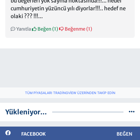
bu değerleri yok sayma noktasında!!!... hedef
cumhuriyetin yüzüncü yılı diyorlar!!!.. hedef ne
olaki ??? !!!...
Yanıtla
Beğen (
1
)
Beğenme (
1
)
TÜM PIYASALARI TRADINGVIEW ÜZERINDEN TAKIP EDIN
Yükleniyor...
FACEBOOK
BEĞEN