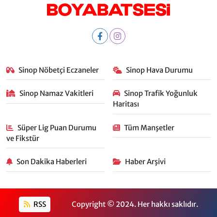
Sinop Nöbetçi Eczaneler
Sinop Hava Durumu
Sinop Namaz Vakitleri
Sinop Trafik Yoğunluk
Haritası
Süper Lig Puan Durumu
Tüm Manşetler
ve Fikstür
Son Dakika Haberleri
Haber Arşivi
RSS
Copyright © 2024. Her hakkı saklıdır.