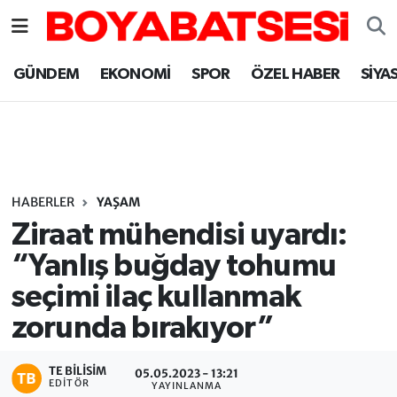
Sinop Nöbetçi Eczaneler
GÜNDEM
EKONOMİ
SPOR
ÖZEL HABER
SİYA
Sinop Hava Durumu
Sinop Namaz Vakitleri
Sinop Trafik Yoğunluk Haritası
HABERLER
YAŞAM
Ziraat mühendisi uyardı:
Süper Lig Puan Durumu ve Fikstür
“Yanlış buğday tohumu
seçimi ilaç kullanmak
Tüm Manşetler
zorunda bırakıyor”
Son Dakika Haberleri
TE BILISIM
05.05.2023 - 13:21
Haber Arşivi
EDITÖR
YAYINLANMA