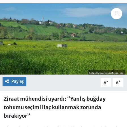
Paylaş
-
+
A
A
Ziraat mühendisi uyardı: “Yanlış buğday
tohumu seçimi ilaç kullanmak zorunda
bırakıyor”