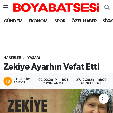
Sinop Nöbetçi Eczaneler
GÜNDEM
EKONOMİ
SPOR
ÖZEL HABER
SİYA
Sinop Hava Durumu
Sinop Namaz Vakitleri
Sinop Trafik Yoğunluk Haritası
HABERLER
YAŞAM
Zekiye Ayarhın Vefat Etti
Süper Lig Puan Durumu ve Fikstür
TE BILISIM
02.02.2019 - 11:05
27.12.2024 - 16:00
Tüm Manşetler
EDITÖR
YAYINLANMA
GÜNCELLEME
Son Dakika Haberleri
Haber Arşivi