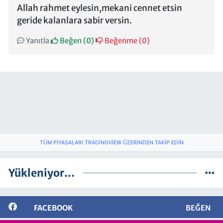
Allah rahmet eylesin,mekani cennet etsin
geride kalanlara sabir versin.
Yanıtla
Beğen (
0
)
Beğenme (
0
)
TÜM PIYASALARI TRADINGVIEW ÜZERINDEN TAKIP EDIN
Yükleniyor...
FACEBOOK
BEĞEN