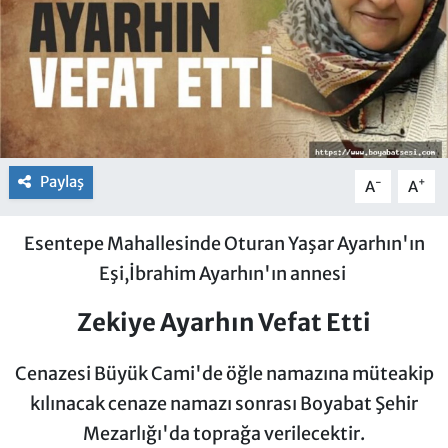
Paylaş
-
+
A
A
Esentepe Mahallesinde Oturan Yaşar Ayarhın'ın
Eşi,İbrahim Ayarhın'ın annesi
Zekiye Ayarhın Vefat Etti
Cenazesi Büyük Cami'de öğle namazına müteakip
kılınacak cenaze namazı sonrası Boyabat Şehir
Mezarlığı'da toprağa verilecektir.