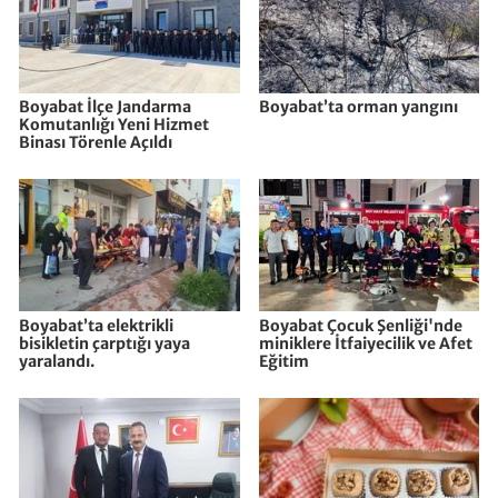
Boyabat İlçe Jandarma
Boyabat’ta orman yangını
Komutanlığı Yeni Hizmet
Binası Törenle Açıldı
Boyabat’ta elektrikli
Boyabat Çocuk Şenliği'nde
bisikletin çarptığı yaya
miniklere İtfaiyecilik ve Afet
yaralandı.
Eğitim