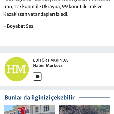
İran, 127 konut ile Ukrayna, 99 konut ile Irak ve
Kazakistan vatandaşları izledi.
- Boyabat Sesi
EDITÖR HAKKINDA
Haber Merkezi
Bunlar da ilginizi çekebilir