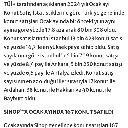
TÜİK tarafından açıklanan 2024 yılı Ocak ayı
Konut Satış İstatistiklerine göre Türkiye genelinde
konut satışları Ocak ayında bir önceki yılın aynı
ayına göre yüzde 17,8 azalarak 80 bin 308 oldu.
Konut satışlarında İstanbul 13 bin 423 konut satışı
ve yüzde 16,7 ile en yüksek paya sahip oldu. Satış
sayılarına göre İstanbul'u 6 bin 709 konut satışı
ve yüzde 8,4 pay ile Ankara, 5 bin 250 konut satışı
ve yüzde 6,5 pay ile Antalya izledi. Konut satış
sayısının en az olduğu iller sırasıyla 17 konut ile
Ardahan, 38 konut ile Hakkari ve 40 konut ile
Bayburt oldu.
SİNOP’TA OCAK AYINDA 167 KONUT SATILDI
Ocak ayında Sinop genelinde konut satışları 167