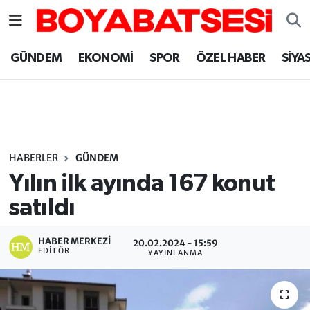
Sinop Nöbetçi Eczaneler
GÜNDEM
EKONOMİ
SPOR
ÖZEL HABER
SİYA
Sinop Hava Durumu
Sinop Namaz Vakitleri
Sinop Trafik Yoğunluk Haritası
HABERLER
GÜNDEM
Yılın ilk ayında 167 konut
Süper Lig Puan Durumu ve Fikstür
satıldı
Tüm Manşetler
HABER MERKEZI
20.02.2024 - 15:59
EDITÖR
YAYINLANMA
Son Dakika Haberleri
Haber Arşivi