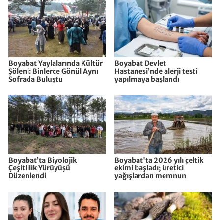
Boyabat Yaylalarında Kültür
Boyabat Devlet
Şöleni: Binlerce Gönül Aynı
Hastanesi’nde alerji testi
Sofrada Buluştu
yapılmaya başlandı
Boyabat’ta Biyolojik
Boyabat'ta 2026 yılı çeltik
Çeşitlilik Yürüyüşü
ekimi başladı; üretici
Düzenlendi
yağışlardan memnun