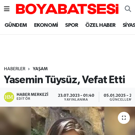
Sinop Nöbetçi Eczaneler
GÜNDEM
EKONOMİ
SPOR
ÖZEL HABER
SİYA
Sinop Hava Durumu
Sinop Namaz Vakitleri
Sinop Trafik Yoğunluk Haritası
HABERLER
YAŞAM
Yasemin Tüysüz, Vefat Etti
Süper Lig Puan Durumu ve Fikstür
HABER MERKEZI
23.07.2023 - 01:40
05.01.2025 - 21
Tüm Manşetler
EDITÖR
YAYINLANMA
GÜNCELLEME
Son Dakika Haberleri
Haber Arşivi