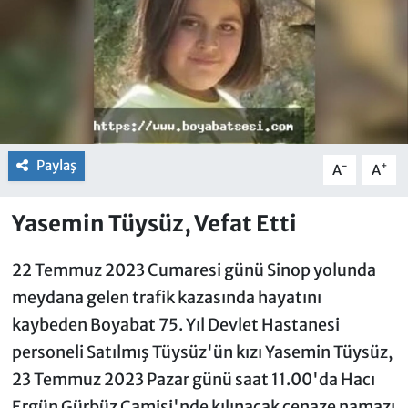
Paylaş
-
+
A
A
Yasemin Tüysüz, Vefat Etti
22 Temmuz 2023 Cumaresi günü Sinop yolunda
meydana gelen trafik kazasında hayatını
kaybeden Boyabat 75. Yıl Devlet Hastanesi
personeli Satılmış Tüysüz'ün kızı Yasemin Tüysüz,
23 Temmuz 2023 Pazar günü saat 11.00'da Hacı
Ergün Gürbüz Camisi'nde kılınacak cenaze namazı