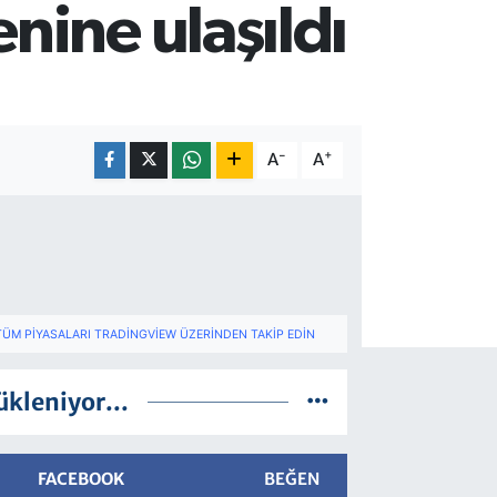
nine ulaşıldı
-
+
A
A
TÜM PIYASALARI TRADINGVIEW ÜZERINDEN TAKIP EDIN
ükleniyor...
FACEBOOK
BEĞEN