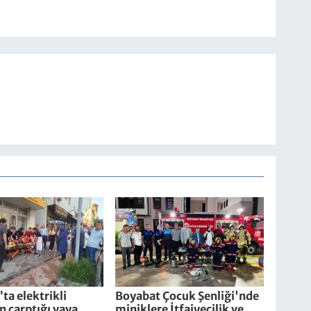
ta elektrikli
Boyabat Çocuk Şenliği'nde
in çarptığı yaya
miniklere İtfaiyecilik ve