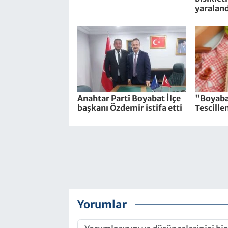
yaraland
Anahtar Parti Boyabat İlçe
"Boyaba
başkanı Özdemir istifa etti
Tescille
Yorumlar