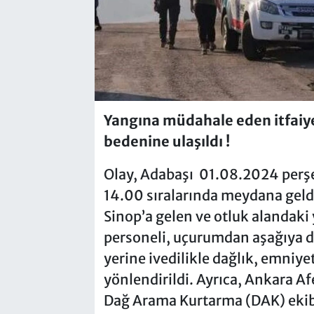
Yangına müdahale eden itfaiye
bedenine ulaşıldı !
Olay, Adabaşı 01.08.2024 per
14.00 sıralarında meydana geldi
Sinop’a gelen ve otluk alandaki
personeli, uçurumdan aşağıya dü
yerine ivedilikle dağlık, emniye
yönlendirildi. Ayrıca, Ankara A
Dağ Arama Kurtarma (DAK) ekibi 