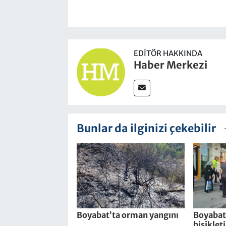
EDITÖR HAKKINDA
Haber Merkezi
Bunlar da ilginizi çekebilir
Boyabat’ta orman yangını
Boyabat’
bisiklet