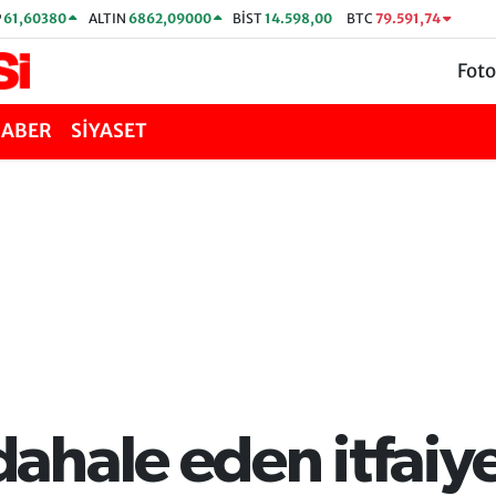
P
61,60380
ALTIN
6862,09000
BİST
14.598,00
BTC
79.591,74
Foto
HABER
SİYASET
hale eden itfaiye