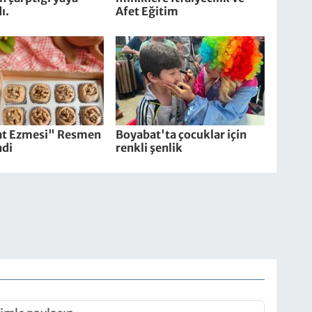
ı.
Afet Eğitim
t Ezmesi" Resmen
Boyabat'ta çocuklar için
ndi
renkli şenlik