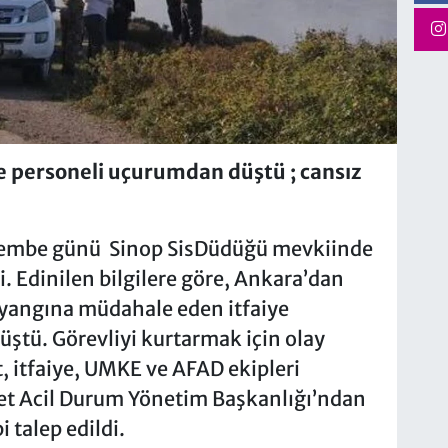
 personeli uçurumdan düştü ; cansız
şembe günü Sinop SisDüdüğü mevkiinde
. Edinilen bilgilere göre, Ankara’dan
 yangına müdahale eden itfaiye
ştü. Görevliyi kurtarmak için olay
t, itfaiye, UMKE ve AFAD ekipleri
fet Acil Durum Yönetim Başkanlığı’ndan
talep edildi.