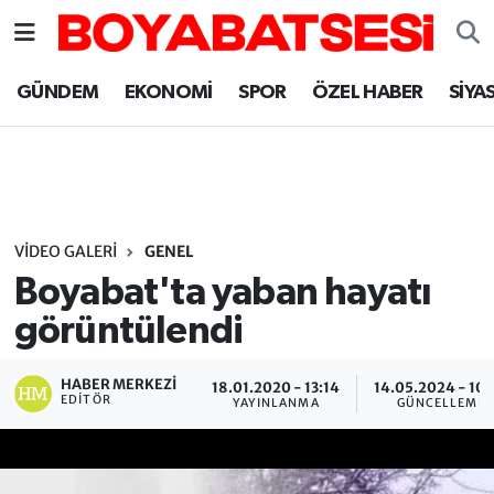
Sinop Nöbetçi Eczaneler
GÜNDEM
EKONOMİ
SPOR
ÖZEL HABER
SİYA
Sinop Hava Durumu
Sinop Namaz Vakitleri
Sinop Trafik Yoğunluk Haritası
VIDEO GALERI
GENEL
Boyabat'ta yaban hayatı
Süper Lig Puan Durumu ve Fikstür
görüntülendi
Tüm Manşetler
HABER MERKEZI
18.01.2020 - 13:14
14.05.2024 - 10:
EDITÖR
YAYINLANMA
GÜNCELLEME
Son Dakika Haberleri
Haber Arşivi